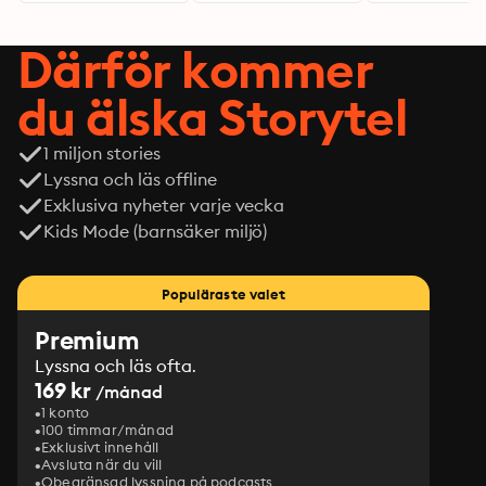
Därför kommer
du älska Storytel
1 miljon stories
Lyssna och läs offline
Exklusiva nyheter varje vecka
Kids Mode (barnsäker miljö)
Populäraste valet
Premium
Lyssna och läs ofta.
169 kr
/månad
1 konto
100 timmar/månad
Exklusivt innehåll
Avsluta när du vill
Obegränsad lyssning på podcasts