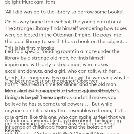
delight Murakami fans.
'All I did was go to the library to borrow some books'.
On his way home from school, the young narrator of 
The Strange Library finds himself wondering how taxes 
were collected in the Ottoman Empire. He pops into 
the local library to see if it has a book on the subject. 
This is his first mistake.
Led to a special 'reading room' in a maze under the 
library by a strange old man, he finds himself 
imprisoned with only a sheep man, who makes 
excellent donuts, and a girl, who can talk with her 
hands, for company. His mother will be worrying why he 
'The best novelist on the planet' Observer
hasn't returned in time for dinner and the old man 
seems to have an appetite for eating small boy's 
Murakami is like a magician who explains what he’s 
brains. How will he escape?
doing as he performs the trick and still makes you 
believe he has supernatural powers . . . But while 
anyone can tell a story that resembles a dream, it's the 
rare artist, like this one, who can make us feel that we 
A dark and memorable fairytale about the lingering 
are dreaming it ourselves ? New York Times Book 
influence of childhood fears and the isolation of 
Review
adulthood -- Catherine Kelly ? Cherwell Newspaper