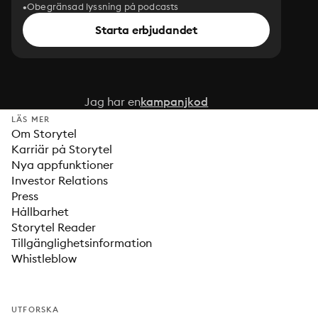
Obegränsad lyssning på podcasts
Starta erbjudandet
Jag har en
kampanjkod
LÄS MER
Om Storytel
Karriär på Storytel
Nya appfunktioner
Investor Relations
Press
Hållbarhet
Storytel Reader
Tillgänglighetsinformation
Whistleblow
UTFORSKA