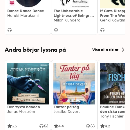
Dance Dance Dance
The Unbearable
If Cats Disappe
Haruki Murakami
Lightness of Being: A
From The World
Novel
Milan Kundera
moving and tho
Genki Kawamur
provoking tale f
fans of cosy Ja
fiction
Andra börjar lyssna på
Visa alla titlar
Den tysta handen
Tanter på tåg
Pauline Dunker 
Jonas Moström
Jessika Devert
den sista sanni
Tony Fischier
3.5
4.4
4.2