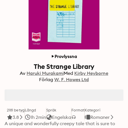
Provlyssna
The Strange Library
Av
Haruki Murakami
Med
Kirby Heyborne
Förlag
W. F. Howes Ltd
2181 betyg
Längd
Språk
Format
Kategori
3.8
1h 2min
Engelska
Romaner
A unique and wonderfully creepy tale that is sure to 