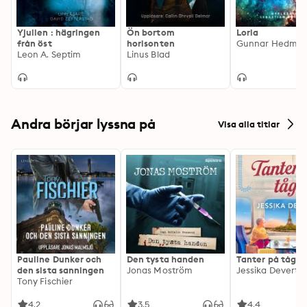
Yjullen : hägringen
Ön bortom
Loria
från öst
horisonten
Gunnar Hedma
Leon A. Septim
Linus Blad
Andra börjar lyssna på
Visa alla titlar
Pauline Dunker och
Den tysta handen
Tanter på tåg
den sista sanningen
Jonas Moström
Jessika Devert
Tony Fischier
4.2
3.5
4.4