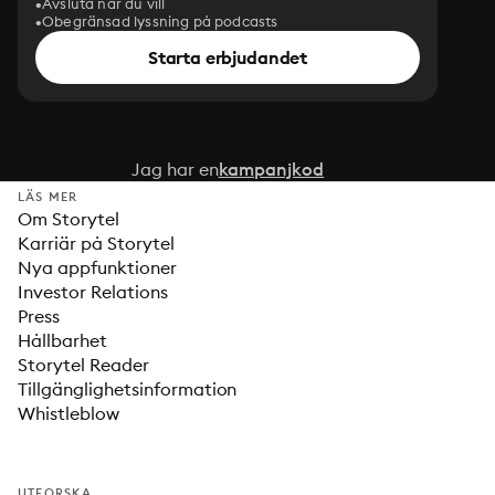
Avsluta när du vill
Obegränsad lyssning på podcasts
Starta erbjudandet
Jag har en
kampanjkod
LÄS MER
Om Storytel
Karriär på Storytel
Nya appfunktioner
Investor Relations
Press
Hållbarhet
Storytel Reader
Tillgänglighetsinformation
Whistleblow
UTFORSKA