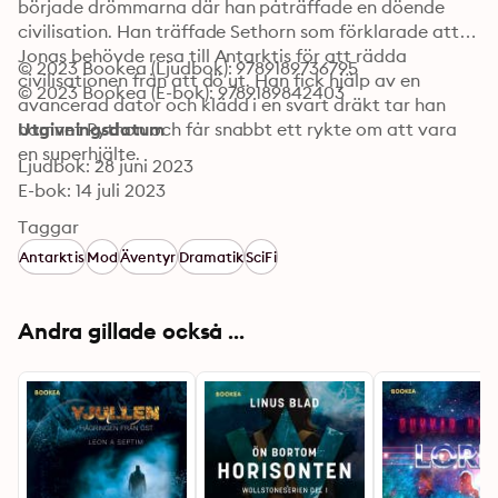
började drömmarna där han påträffade en döende 
civilisation. Han träffade Sethorn som förklarade att 
Jonas behövde resa till Antarktis för att rädda 
© 2023 Bookea (Ljudbok): 9789189736795
civilisationen från att dö ut. Han fick hjälp av en 
© 2023 Bookea (E-bok): 9789189842403
avancerad dator och klädd i en svart dräkt tar han 
namnet Python och får snabbt ett rykte om att vara 
Utgivningsdatum
en superhjälte.
Ljudbok: 28 juni 2023
E-bok: 14 juli 2023
Taggar
Antarktis
Mod
Äventyr
Dramatik
SciFi
Andra gillade också ...