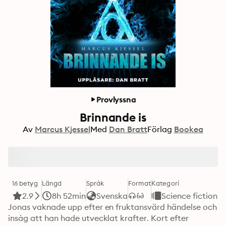
Provlyssna
Brinnande is
Av
Marcus Kjessel
Med
Dan Bratt
Förlag
Bookea
16 betyg
Längd
Språk
Format
Kategori
2.9
8h 52min
Svenska
Science fiction
Jonas vaknade upp efter en fruktansvärd händelse och 
insåg att han hade utvecklat krafter. Kort efter 