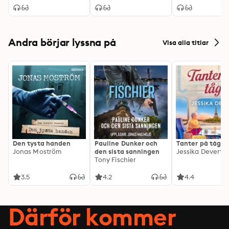
Andra börjar lyssna på
Visa alla titlar
Den tysta handen
Pauline Dunker och
Tanter på tåg
Jonas Moström
den sista sanningen
Jessika Devert
Tony Fischier
3.5
4.2
4.4
Därför kommer