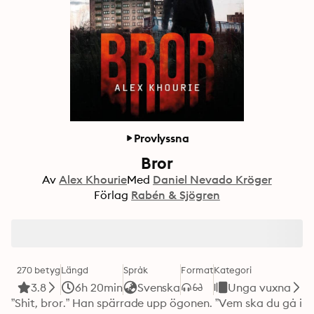
Provlyssna
Bror
Av
Alex Khourie
Med
Daniel Nevado Kröger
Förlag
Rabén & Sjögren
270 betyg
Längd
Språk
Format
Kategori
3.8
6h 20min
Svenska
Unga vuxna
”Shit, bror.” Han spärrade upp ögonen. ”Vem ska du gå i 