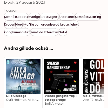
E-bok: 29 augusti 2023
Taggar
Samhällsdebatt
Sverige
Brottslighet
Utsatthet
Samhällsskildring
Droger
Mord
Maffia och organiserad brottslighet
Gängkriminalitet
Samtida litteratur
Nutid
Andra gillade också ...
Lilla Chicago
Svensk gangsterrap :
Gola, vittna, dö
Cyril Hellman, Ali Khalil
ett reportage
Ann Törnkvist
Emil Arvidson