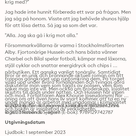
krig med?”
Jag hade inte hunnit förbereda ett svar på frågan. Men 
jag såg på honom. Visste att jag behövde shunos hjälp 
för att lösa detta. Så jag sa som det var.
”Alla. Jag ska gå i krig mot alla.”
Försommarkvällarna är varma i Stockholmsförorten 
Alby. Fjortonårige Hussein och hans bästa vänner 
Charbel och Bilal spelar fotboll, kämpar med läxorna, 
stjäl cyklar och snattar energidryck och chips i 
närbutiken. Ett ganska vanligt tonårsliv. Samtidigt 
Bror är en unik och brännande aktuell roman om att 
trappas gängkriget upp runtomkring dem. På torget 
växa upp under svåra förhållanden och tvingas göra 
diskuterar man vem som tagits av polisen, vem som 
saker man inte vill. Men också om broderskap, lojalitet 
skjutits till döds under natten. Och Hussein har ingen 
och mod. Författaren Alex Khourie (pseudonym) har 
aning om att även hans liv snart kommer att ta en ny 
under många år arbetat med ungdomar i kriminalitet 
vändning. För när man väl klivit över gränsen finns 
© 2023 Rabén & Sjögren (Ljudbok): 9789129742794
och boken är inspirerad av verkligheten.
ingen återvändo – eller?
© 2023 Rabén & Sjögren (E-bok): 9789129742787
Utgivningsdatum
Ljudbok: 1 september 2023