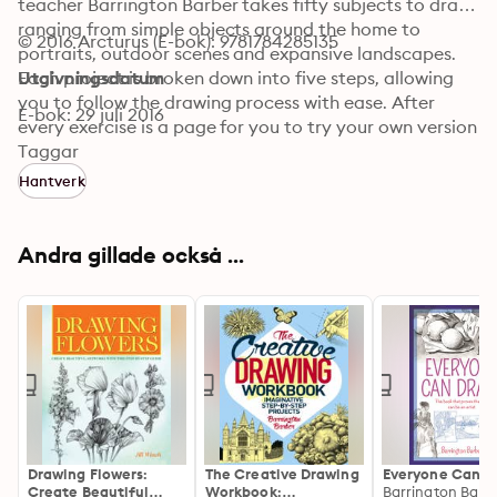
teacher Barrington Barber takes fifty subjects to draw, 
ranging from simple objects around the home to 
© 2016 Arcturus (E-bok): 9781784285135
portraits, outdoor scenes and expansive landscapes. 
Each project is broken down into five steps, allowing 
Utgivningsdatum
you to follow the drawing process with ease. After 
E-bok: 29 juli 2016
every exercise is a page for you to try your own version 
of the subject, using the steps as a guide. This is an 
Taggar
innovative and fun way to learn to draw, or to brush up 
Hantverk
on your skills.
Andra gillade också ...
Drawing Flowers:
The Creative Drawing
Everyone Can D
Create Beautiful
Workbook:
Barrington Barb