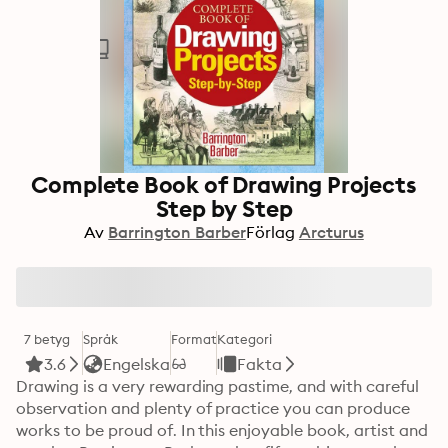
Complete Book of Drawing Projects
Step by Step
Av
Barrington Barber
Förlag
Arcturus
7 betyg
Språk
Format
Kategori
3.6
Engelska
Fakta
Drawing is a very rewarding pastime, and with careful 
observation and plenty of practice you can produce 
works to be proud of. In this enjoyable book, artist and 