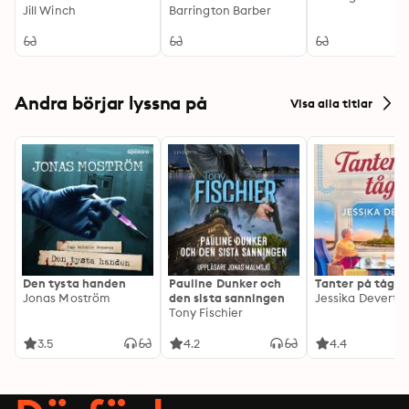
Artwork with this
Jill Winch
Imaginative Step-by-
Barrington Barber
Step-by-Step Guide
Step Projects
Andra börjar lyssna på
Visa alla titlar
Den tysta handen
Pauline Dunker och
Tanter på tåg
Jonas Moström
den sista sanningen
Jessika Devert
Tony Fischier
3.5
4.2
4.4