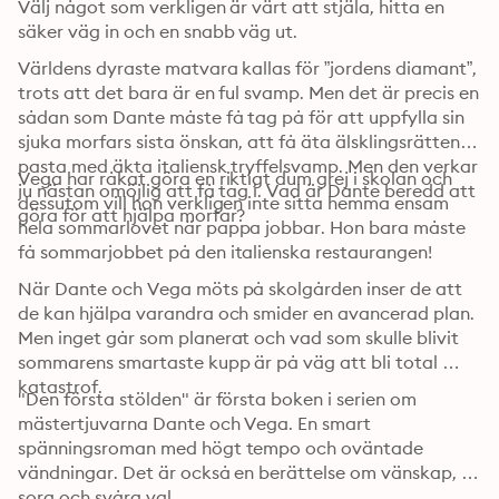
Välj något som verkligen är värt att stjäla, hitta en 
säker väg in och en snabb väg ut.
Världens dyraste matvara kallas för ”jordens diamant”, 
trots att det bara är en ful svamp. Men det är precis en 
sådan som Dante måste få tag på för att uppfylla sin 
sjuka morfars sista önskan, att få äta älsklingsrätten 
pasta med äkta italiensk tryffelsvamp. Men den verkar 
Vega har råkat göra en riktigt dum grej i skolan och 
ju nästan omöjlig att få tag i. Vad är Dante beredd att 
dessutom vill hon verkligen inte sitta hemma ensam 
göra för att hjälpa morfar?
hela sommarlovet när pappa jobbar. Hon bara måste 
få sommarjobbet på den italienska restaurangen!
När Dante och Vega möts på skolgården inser de att 
de kan hjälpa varandra och smider en avancerad plan. 
Men inget går som planerat och vad som skulle blivit 
sommarens smartaste kupp är på väg att bli total 
katastrof.
"Den första stölden" är första boken i serien om 
mästertjuvarna Dante och Vega. En smart 
spänningsroman med högt tempo och oväntade 
vändningar. Det är också en berättelse om vänskap, 
sorg och svåra val.