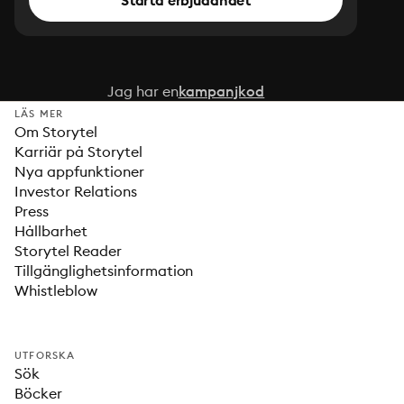
Starta erbjudandet
Jag har en
kampanjkod
LÄS MER
Om Storytel
Karriär på Storytel
Nya appfunktioner
Investor Relations
Press
Hållbarhet
Storytel Reader
Tillgänglighetsinformation
Whistleblow
UTFORSKA
Sök
Böcker