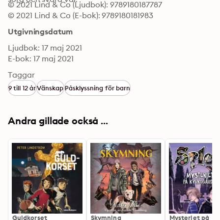
© 2021 Lind & Co (Ljudbok): 9789180187787
© 2021 Lind & Co (E-bok): 9789180181983
Utgivningsdatum
Ljudbok: 17 maj 2021
E-bok: 17 maj 2021
Taggar
9 till 12 år
Vänskap
Påsklyssning för barn
Andra gillade också ...
Guldkorset
Skymning
Mysteriet på