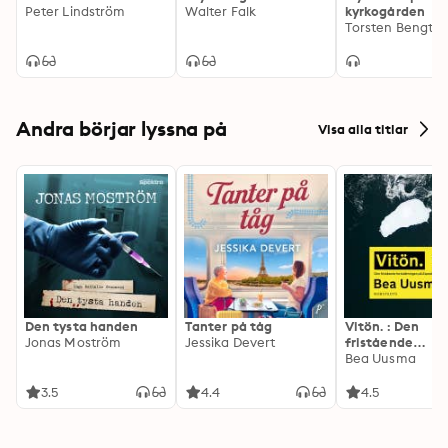
Peter Lindström
Walter Falk
kyrkogården
Torsten Bengtss
Andra börjar lyssna på
Visa alla titlar
Den tysta handen
Tanter på tåg
Vitön. : Den
Jonas Moström
Jessika Devert
fristående
fortsättningen 
Bea Uusma
Expeditionen
3.5
4.4
4.5