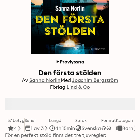
Provlyssna
Den första stölden
Av
Sanna Norlin
Med
Joachim Bergström
Förlag
Lind & Co
57 betyg
Serier
Längd
Språk
Format
Kategori
4
1 av 3
4h 15min
Svenska
Barn
För en perfekt stöld finns det tre tjuvregler:
