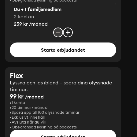
Obegränsad lyssning på podcasts
Du + 1 familjemedlem
2 konton
239 kr /månad
Starta erbjudandet
Flex
Lyssna och läs ibland – spara dina olyssnade
timmar.
99 kr
/månad
1 konto
20 timmar/månad
Spara upp till 100 olyssnade timmar
Exklusivt innehåll
Avsluta när du vill
Obegränsad lyssning på podcasts