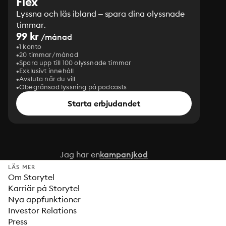
Flex
Lyssna och läs ibland – spara dina olyssnade
timmar.
99 kr
/månad
1 konto
20 timmar/månad
Spara upp till 100 olyssnade timmar
Exklusivt innehåll
Avsluta när du vill
Obegränsad lyssning på podcasts
Starta erbjudandet
Jag har en
kampanjkod
LÄS MER
Om Storytel
Karriär på Storytel
Nya appfunktioner
Investor Relations
Press