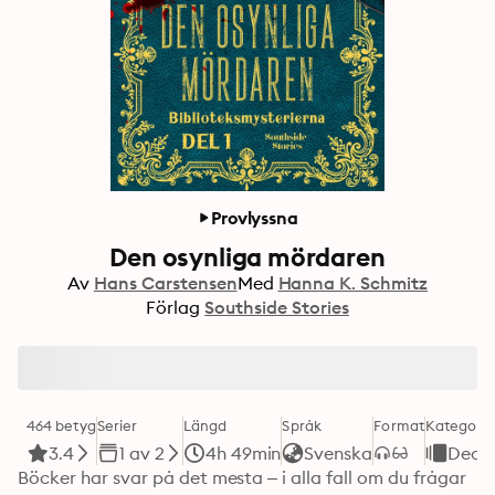
Provlyssna
Den osynliga mördaren
Av
Hans Carstensen
Med
Hanna K. Schmitz
Förlag
Southside Stories
464 betyg
Serier
Längd
Språk
Format
Kategori
3.4
1 av 2
4h 49min
Svenska
Deck
Böcker har svar på det mesta – i alla fall om du frågar 