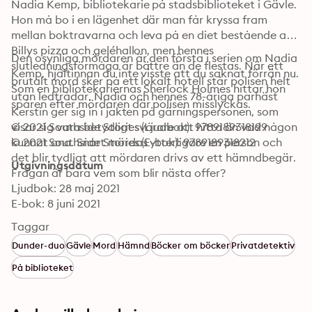
Nadia Kemp, bibliotekarie på stadsbiblioteket i Gävle. 
Hon må bo i en lägenhet där man får kryssa fram 
mellan boktravarna och leva på en diet bestående av 
Billys pizza och geléhallon, men hennes 
Den osynliga mördaren är den första i serien om Nadia 
slutledningsförmåga är bättre än de flestas. När ett 
Kemp, hjältinnan du inte visste att du saknat förrän nu. 
brutalt mord sker på ett lokalt hotell står polisen helt 
Som en bibliotekariernas Sherlock Holmes hittar hon 
utan ledtrådar. Nadia och hennes 78-åriga parhäst 
spåren efter mördaren där polisen misslyckas.
Kerstin ger sig in i jakten på gärningspersonen, som 
visar sig vara betydligt svårare att hitta än vad någon 
© 2021 Southside Stories (Ljudbok): 9789189318199
kunnat ana. Snart mördas ytterligare en person och 
© 2021 Southside Stories (E-bok): 9789189318212
det blir tydligt att mördaren drivs av ett hämndbegär. 
Utgivningsdatum
Frågan är bara vem som blir nästa offer?
Ljudbok: 28 maj 2021
E-bok: 8 juni 2021
Taggar
Dunder-duo
Gävle
Mord
Hämnd
Böcker om böcker
Privatdetektiv
På biblioteket