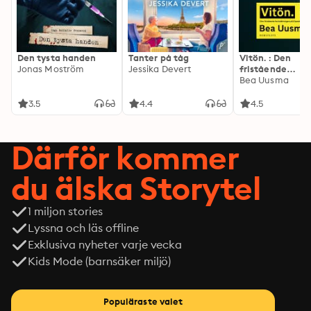
Den tysta handen
Tanter på tåg
Vitön. : Den
Jonas Moström
Jessika Devert
fristående
fortsättningen 
Bea Uusma
Expeditionen
3.5
4.4
4.5
Därför kommer
du älska Storytel
1 miljon stories
Lyssna och läs offline
Exklusiva nyheter varje vecka
Kids Mode (barnsäker miljö)
Populäraste valet