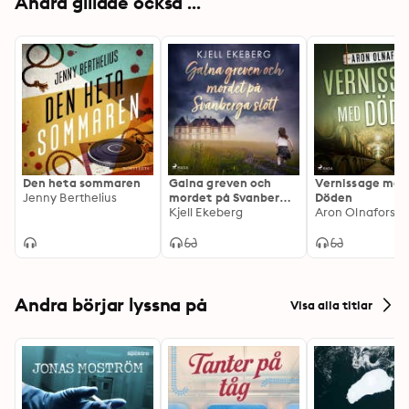
Andra gillade också ...
Den heta sommaren
Galna greven och
Vernissage med
Jenny Berthelius
mordet på Svanberga
Döden
slott
Kjell Ekeberg
Aron Olnafors
Andra börjar lyssna på
Visa alla titlar