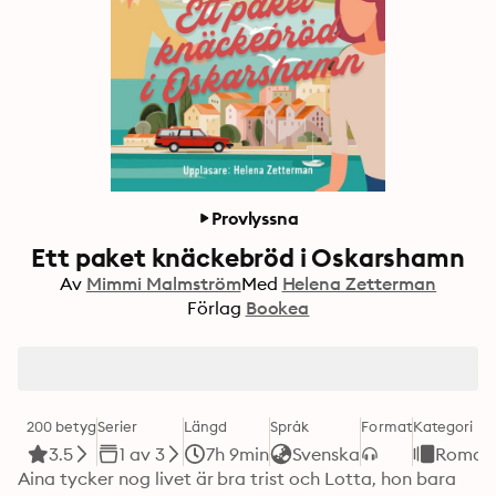
Provlyssna
Ett paket knäckebröd i Oskarshamn
Av
Mimmi Malmström
Med
Helena Zetterman
Förlag
Bookea
200 betyg
Serier
Längd
Språk
Format
Kategori
3.5
1 av 3
7h 9min
Svenska
Roman
Aina tycker nog livet är bra trist och Lotta, hon bara 