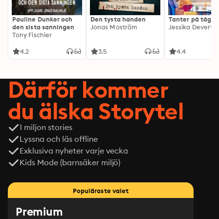
Pauline Dunker och
Den tysta handen
Tanter på tåg
den sista sanningen
Jonas Moström
Jessika Devert
Tony Fischier
4.2
3.5
4.4
Därför kommer
du älska Storytel
1 miljon stories
Lyssna och läs offline
Exklusiva nyheter varje vecka
Kids Mode (barnsäker miljö)
Populäraste valet
Premium