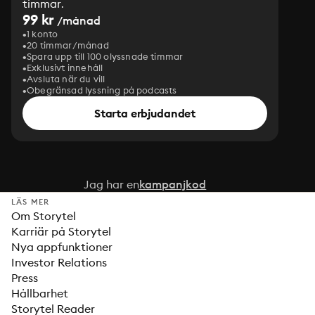
timmar.
99 kr
/månad
1 konto
20 timmar/månad
Spara upp till 100 olyssnade timmar
Exklusivt innehåll
Avsluta när du vill
Obegränsad lyssning på podcasts
Starta erbjudandet
Jag har en
kampanjkod
LÄS MER
Om Storytel
Karriär på Storytel
Nya appfunktioner
Investor Relations
Press
Hållbarhet
Storytel Reader