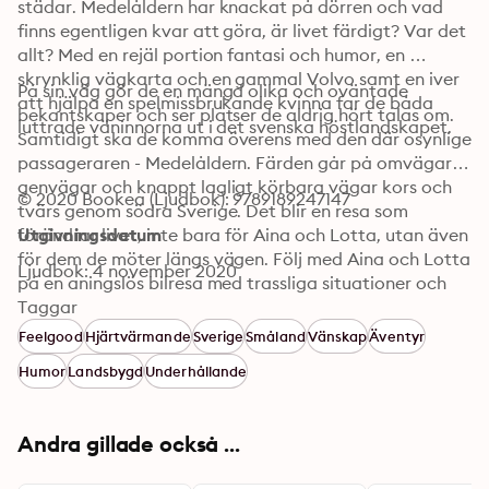
städar. Medelåldern har knackat på dörren och vad 
finns egentligen kvar att göra, är livet färdigt? Var det 
allt? Med en rejäl portion fantasi och humor, en 
skrynklig vägkarta och en gammal Volvo samt en iver 
På sin väg gör de en mängd olika och oväntade 
att hjälpa en spelmissbrukande kvinna far de båda 
bekantskaper och ser platser de aldrig hört talas om. 
luttrade väninnorna ut i det svenska höstlandskapet. 
Samtidigt ska de komma överens med den där osynlige 
passageraren - Medelåldern. Färden går på omvägar, 
genvägar och knappt lagligt körbara vägar kors och 
© 2020 Bookea (Ljudbok): 9789189247147
tvärs genom södra Sverige. Det blir en resa som 
förändrar livet, inte bara för Aina och Lotta, utan även 
Utgivningsdatum
för dem de möter längs vägen. Följ med Aina och Lotta 
Ljudbok: 4 november 2020
på en aningslös bilresa med trassliga situationer och 
oväntade upplösningar i denna superhärliga 
Taggar
feelgoodroman.
Feelgood
Hjärtvärmande
Sverige
Småland
Vänskap
Äventyr
Humor
Landsbygd
Underhållande
Andra gillade också ...