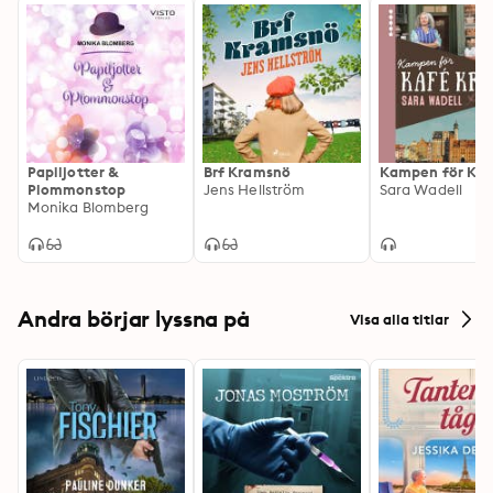
Papiljotter &
Brf Kramsnö
Kampen för Kaf
Plommonstop
Jens Hellström
Sara Wadell
Monika Blomberg
Andra börjar lyssna på
Visa alla titlar