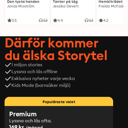
Den tysta handen
Tanter på tåg
Hembiträdet
Jonas Moström
Jessika Devert
Freida McFadde
3.5
4.4
4.2
Därför kommer
du älska Storytel
1 miljon stories
Lyssna och läs offline
Exklusiva nyheter varje vecka
Kids Mode (barnsäker miljö)
Populäraste valet
Premium
Lyssna och läs ofta.
169 kr
/månad