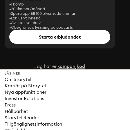
1 konto
20 timmar/månad
Spara upp till 100 olyssnade timmar
Exklusivt innehåll
Avsluta när du vill
Obegränsad lyssning på podcasts
Starta erbjudandet
Jag har en
kampanjkod
LÄS MER
Om Storytel
Karriär på Storytel
Nya appfunktioner
Investor Relations
Press
Hållbarhet
Storytel Reader
Tillgänglighetsinformation