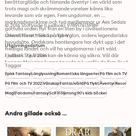
berättarglädje och hisnande äventyr i en värld som 
trots magi och skrämmande varelser känns lika 
levande som vår egen. Fem ungdomar, en 
marknadsgycklare och två medlemmar ur Aes Sedais 
© 2016 Storyside (Ljudbok): 9789176139189
gåtfulla orden flyr från en liten by i civilisationens 
utkant för att söka nå Tar Valon, ordens legendariska 
Översättare: Ylva Spångberg
huvudsäte. Ondskans hantlangare har dykt upp i det 
Utgivningsdatum
fredliga landet och vill ha ungdomarna i sitt våld. 
Endast i Tar Valon kan de känna sig säkra. Väl där 
Ljudbok: 7 juli 2016
hoppas Moiraine kunna ta reda på varför de fem är så 
Taggar
värdefulla för Skuggornas Herre. Men tecken i tiden 
Episk fantasy
Långlyssning
Romantiska långserier
På film och TV
varslar om märkliga händelser. I denna värld är 
godheten komplicerad, liksom ondskan. De goda kan i 
På film och TV 2022
Vänskap
Fantasivärld
På flykt
Äventyr
Resor
en given situation vara lika farliga som de onda. Men 
Magi
Fandoms
Fantasy
SciFi
Följetong
90's kids böcker
ondskan vill total förstörelse, total makt och den 
märks inte alltid på ytan.
Andra gillade också ...