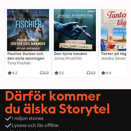
Pauline Dunker och
Den tysta handen
Tanter på tåg
den sista sanningen
Jonas Moström
Jessika Devert
Tony Fischier
4.2
3.5
4.4
Därför kommer
du älska Storytel
1 miljon stories
Lyssna och läs offline