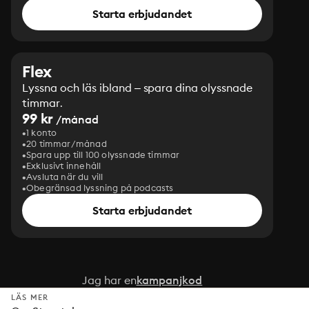
Starta erbjudandet
Flex
Lyssna och läs ibland – spara dina olyssnade
timmar.
99 kr
/månad
1 konto
20 timmar/månad
Spara upp till 100 olyssnade timmar
Exklusivt innehåll
Avsluta när du vill
Obegränsad lyssning på podcasts
Starta erbjudandet
Jag har en
kampanjkod
LÄS MER