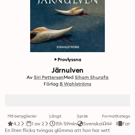
Provlyssna
Järnulven
Av
Siri Pettersen
Med
Siham Shurafa
Förlag
B Wahlströms
795 betyg
Serier
Längd
Språk
Format
Kategori
4.2
1 av 2
15h 59min
Svenska
Fant
En liten flicka tvingas glömma att hon har sett 