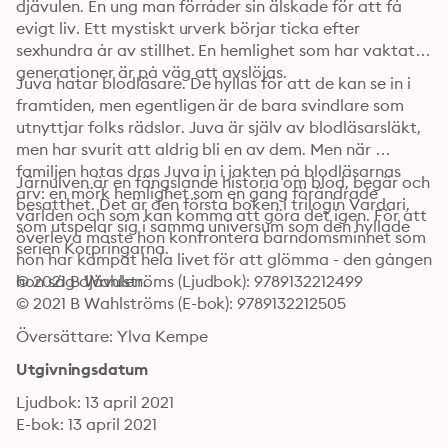
djävulen. En ung man förråder sin älskade för att få 
evigt liv. Ett mystiskt urverk börjar ticka efter 
sexhundra år av stillhet. En hemlighet som har vaktats i 
generationer är på väg att avslöjas.
Juva hatar blodläsare. De hyllas för att de kan se in i 
framtiden, men egentligen är de bara svindlare som 
utnyttjar folks rädslor. Juva är själv av blodläsarsläkt, 
men har svurit att aldrig bli en av dem. Men när 
familjen hotas dras Juva in i jakten på blodläsarnas 
Järnulven är en fängslande historia om blod, begär och 
arv: en mörk hemlighet som en gång förändrade 
besatthet. Det är den första boken i trilogin Vardari, 
världen och som kan komma att göra det igen. För att 
som utspelar sig i samma universum som den hyllade 
överleva måste hon konfrontera barndomsminnet som 
serien Korpringarna.
hon har kämpat hela livet för att glömma - den gången 
hon såg djävulen.
© 2021 B Wahlströms (Ljudbok): 9789132212499
© 2021 B Wahlströms (E-bok): 9789132212505
Översättare: Ylva Kempe
Utgivningsdatum
Ljudbok: 13 april 2021
E-bok: 13 april 2021