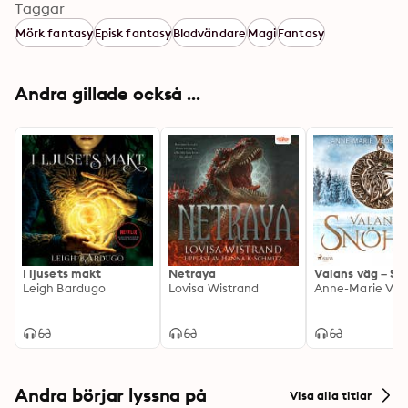
Taggar
Mörk fantasy
Episk fantasy
Bladvändare
Magi
Fantasy
Andra gillade också ...
I ljusets makt
Netraya
Valans väg – Sn
Leigh Bardugo
Lovisa Wistrand
Andra börjar lyssna på
Visa alla titlar