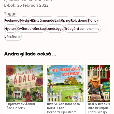
E-bok: 25 februari 2022
Taggar
Feelgood
Mysig
Hjärtvärmande
Linköping
Relationer
Kärlek
Nystart
Oväntad vänskap
Landsbygd
Trädgård och blommor
Vårkänslor
Andra gillade också ...
I hjärtat av Ådala
Inte vilken håla som
Bed & Breakfast
Åsa Liabäck
helst: Från
lata brudpar
Strandvägen till
Barbara Kjellström
Frida Gråsjö