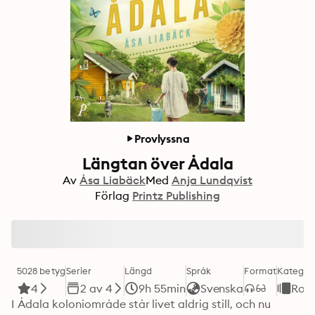
Provlyssna
Längtan över Ådala
Av
Åsa Liabäck
Med
Anja Lundqvist
Förlag
Printz Publishing
5028 betyg
Serier
Längd
Språk
Format
Kategor
4
2 av 4
9h 55min
Svenska
Rom
I Ådala koloniområde står livet aldrig still, och nu 