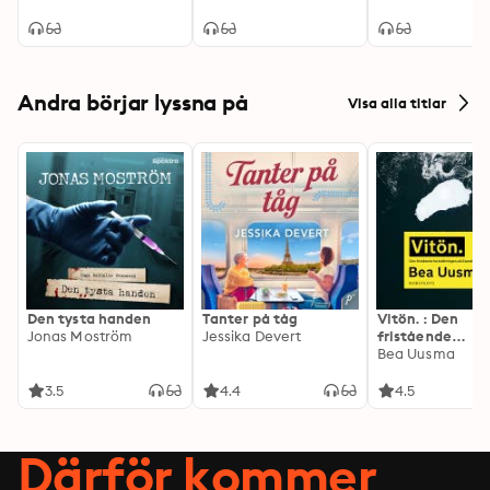
Stallarholmen
Andra börjar lyssna på
Visa alla titlar
Den tysta handen
Tanter på tåg
Vitön. : Den
Jonas Moström
Jessika Devert
fristående
fortsättningen 
Bea Uusma
Expeditionen
3.5
4.4
4.5
Därför kommer