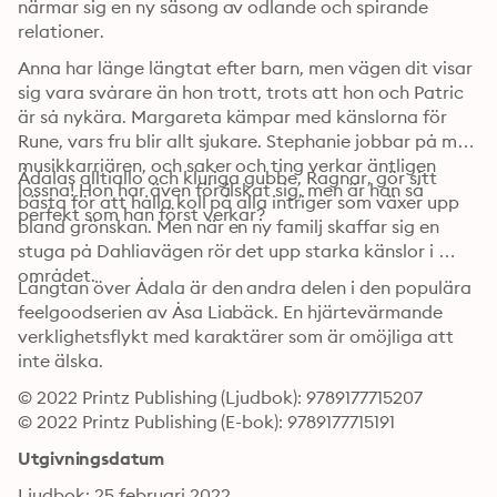
närmar sig en ny säsong av odlande och spirande 
relationer.
Anna har länge längtat efter barn, men vägen dit visar 
sig vara svårare än hon trott, trots att hon och Patric 
är så nykära. Margareta kämpar med känslorna för 
Rune, vars fru blir allt sjukare. Stephanie jobbar på med 
musikkarriären, och saker och ting verkar äntligen 
Ådalas alltiallo och kluriga gubbe, Ragnar, gör sitt 
lossna! Hon har även förälskat sig, men är han så 
bästa för att hålla koll på alla intriger som växer upp 
perfekt som han först verkar?
bland grönskan. Men när en ny familj skaffar sig en 
stuga på Dahliavägen rör det upp starka känslor i 
området.
Längtan över Ådala är den andra delen i den populära 
feelgoodserien av Åsa Liabäck. En hjärtevärmande 
verklighetsflykt med karaktärer som är omöjliga att 
inte älska.
© 2022 Printz Publishing (Ljudbok): 9789177715207
© 2022 Printz Publishing (E-bok): 9789177715191
Utgivningsdatum
Ljudbok: 25 februari 2022