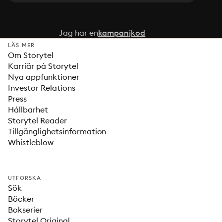
Jag har en
kampanjkod
LÄS MER
Om Storytel
Karriär på Storytel
Nya appfunktioner
Investor Relations
Press
Hållbarhet
Storytel Reader
Tillgänglighetsinformation
Whistleblow
UTFORSKA
Sök
Böcker
Bokserier
Storytel Original