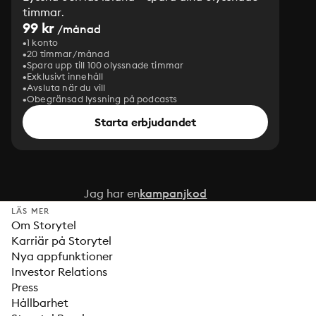
timmar.
99 kr
/månad
1 konto
20 timmar/månad
Spara upp till 100 olyssnade timmar
Exklusivt innehåll
Avsluta när du vill
Obegränsad lyssning på podcasts
Starta erbjudandet
Jag har en
kampanjkod
LÄS MER
Om Storytel
Karriär på Storytel
Nya appfunktioner
Investor Relations
Press
Hållbarhet