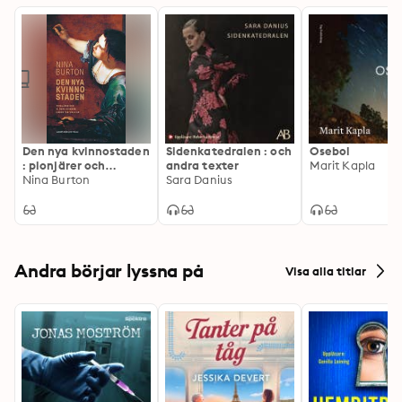
Den nya kvinnostaden
Sidenkatedralen : och
Osebol
: pionjärer och
andra texter
Marit Kapla
glömda kvinnor under
Nina Burton
Sara Danius
tvåtusen år
Andra börjar lyssna på
Visa alla titlar