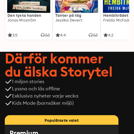
Den tysta handen
Tanter på tåg
Hembiträdet
Jonas Moström
Jessika Devert
Freida McFadde
3.5
4.4
4.2
Därför kommer
du älska Storytel
1 miljon stories
Lyssna och läs offline
Exklusiva nyheter varje vecka
Kids Mode (barnsäker miljö)
Populäraste valet
Premium