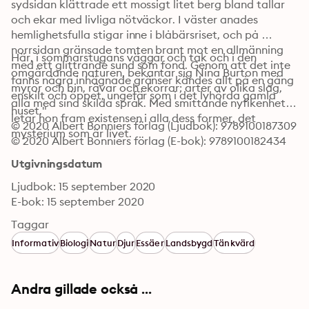
sydsidan klättrade ett mossigt litet berg bland tallar 
och ekar med livliga nötväckor. I väster anades 
hemlighetsfulla stigar inne i blåbärsriset, och på 
norrsidan gränsade tomten brant mot en allmänning 
Här, i sommarstugans väggar och tak och i den 
med ett glittrande sund som fond. Genom att det inte 
omgärdande naturen, bekantar sig Nina Burton med 
fanns några inhägnade gränser kändes allt på en gång 
myror och bin, rävar och ekorrar; arter av olika slag, 
enskilt och öppet, ungefär som i det lyhörda gamla 
alla med sina skilda språk. Med smittande nyfikenhet 
huset."
letar hon fram existensen i alla dess former, det 
© 2020 Albert Bonniers förlag (Ljudbok): 9789100187309
mysterium som är livet.
© 2020 Albert Bonniers förlag (E-bok): 9789100182434
Utgivningsdatum
Ljudbok: 15 september 2020
E-bok: 15 september 2020
Taggar
Informativ
Biologi
Natur
Djur
Essäer
Landsbygd
Tänkvärd
Andra gillade också ...