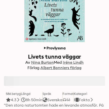
Provlyssna
Livets tunna väggar
Av
Nina Burton
Med
Iréne Lindh
Förlag
Albert Bonniers förlag
586 betyg
Längd
Språk
Format
Kategori
4.3
8h 50min
Svenska
Fakta
"Den stora naturtomten hade en levande atmosfär. På 