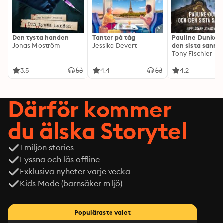
Den tysta handen
Tanter på tåg
Pauline Dunker 
Jonas Moström
Jessika Devert
den sista sanni
Tony Fischier
3.5
4.4
4.2
Därför kommer
du älska Storytel
1 miljon stories
Lyssna och läs offline
Exklusiva nyheter varje vecka
Kids Mode (barnsäker miljö)
Populäraste valet