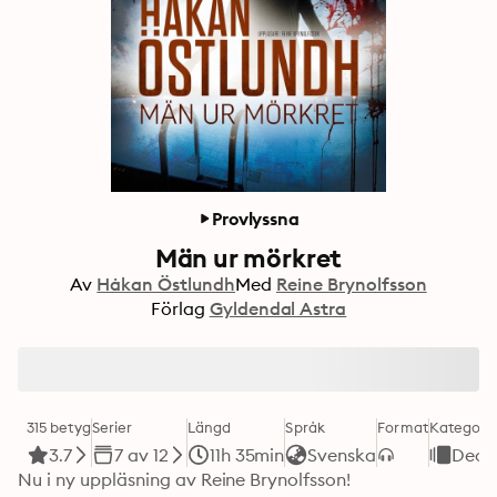
Provlyssna
Män ur mörkret
Av
Håkan Östlundh
Med
Reine Brynolfsson
Förlag
Gyldendal Astra
315 betyg
Serier
Längd
Språk
Format
Kategori
3.7
7 av 12
11h 35min
Svenska
Deck
Nu i ny uppläsning av Reine Brynolfsson!