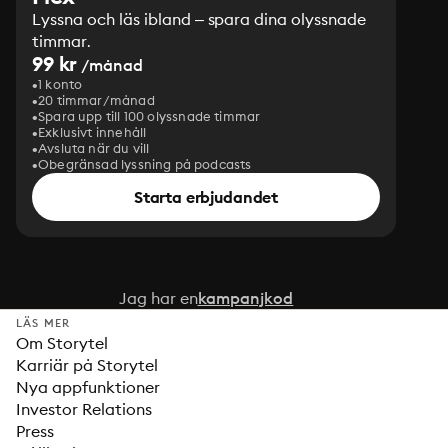
Lyssna och läs ibland – spara dina olyssnade
timmar.
99 kr
/månad
1 konto
20 timmar/månad
Spara upp till 100 olyssnade timmar
Exklusivt innehåll
Avsluta när du vill
Obegränsad lyssning på podcasts
Starta erbjudandet
Jag har en
kampanjkod
LÄS MER
Om Storytel
Karriär på Storytel
Nya appfunktioner
Investor Relations
Press