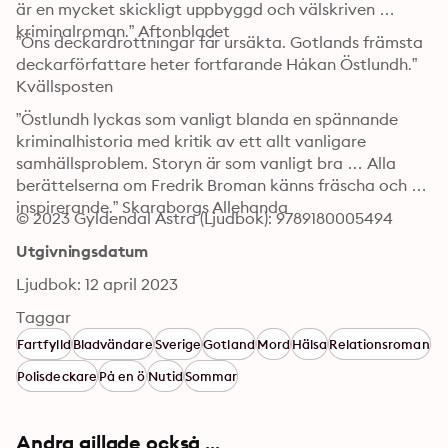
är en mycket skickligt uppbyggd och välskriven 
kriminalroman.” Aftonbladet
”Öns deckardrottningar får ursäkta. Gotlands främsta 
deckarförfattare heter fortfarande Håkan Östlundh.” 
Kvällsposten
”Östlundh lyckas som vanligt blanda en spännande 
kriminalhistoria med kritik av ett allt vanligare 
samhällsproblem. Storyn är som vanligt bra … Alla 
berättelserna om Fredrik Broman känns fräscha och 
inspirerande.” Skaraborgs Allehanda
© 2023 Gyldendal Astra (Ljudbok): 9789180005494
Utgivningsdatum
Ljudbok: 12 april 2023
Taggar
Fartfylld
Bladvändare
Sverige
Gotland
Mord
Hälsa
Relationsroman
Polisdeckare
På en ö
Nutid
Sommar
Andra gillade också ...