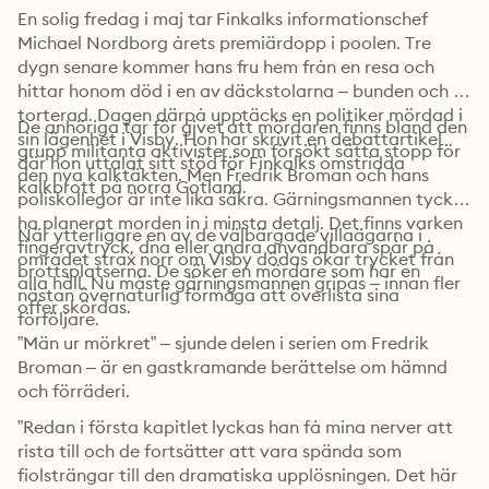
En solig fredag i maj tar Finkalks informationschef 
Michael Nordborg årets premiärdopp i poolen. Tre 
dygn senare kommer hans fru hem från en resa och 
hittar honom död i en av däckstolarna – bunden och 
torterad. Dagen därpå upptäcks en politiker mördad i 
De anhöriga tar för givet att mördaren finns bland den 
sin lägenhet i Visby. Hon har skrivit en debattartikel 
grupp militanta aktivister som försökt sätta stopp för 
där hon uttalat sitt stöd för Finkalks omstridda 
den nya kalktäkten. Men Fredrik Broman och hans 
kalkbrott på norra Gotland.
poliskollegor är inte lika säkra. Gärningsmannen tycks 
ha planerat morden in i minsta detalj. Det finns varken 
När ytterligare en av de välbärgade villaägarna i 
fingeravtryck, dna eller andra användbara spår på 
området strax norr om Visby dödas ökar trycket från 
brottsplatserna. De söker en mördare som har en 
alla håll. Nu måste gärningsmannen gripas – innan fler 
nästan övernaturlig förmåga att överlista sina 
offer skördas.
förföljare.
”Män ur mörkret” – sjunde delen i serien om Fredrik 
Broman – är en gastkramande berättelse om hämnd 
och förräderi.
”Redan i första kapitlet lyckas han få mina nerver att 
rista till och de fortsätter att vara spända som 
fiolsträngar till den dramatiska upplösningen. Det här 