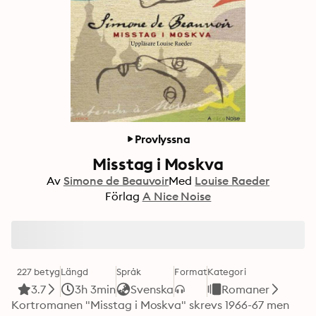
Provlyssna
Misstag i Moskva
Av
Simone de Beauvoir
Med
Louise Raeder
Förlag
A Nice Noise
227 betyg
Längd
Språk
Format
Kategori
3.7
3h 3min
Svenska
Romaner
Kortromanen "Misstag i Moskva" skrevs 1966-67 men 