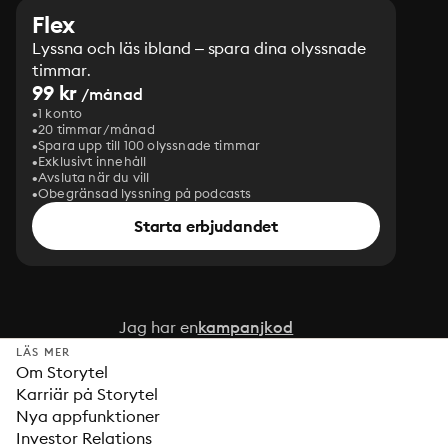
Flex
Lyssna och läs ibland – spara dina olyssnade
timmar.
99 kr
/månad
1 konto
20 timmar/månad
Spara upp till 100 olyssnade timmar
Exklusivt innehåll
Avsluta när du vill
Obegränsad lyssning på podcasts
Starta erbjudandet
Jag har en
kampanjkod
LÄS MER
Om Storytel
Karriär på Storytel
Nya appfunktioner
Investor Relations