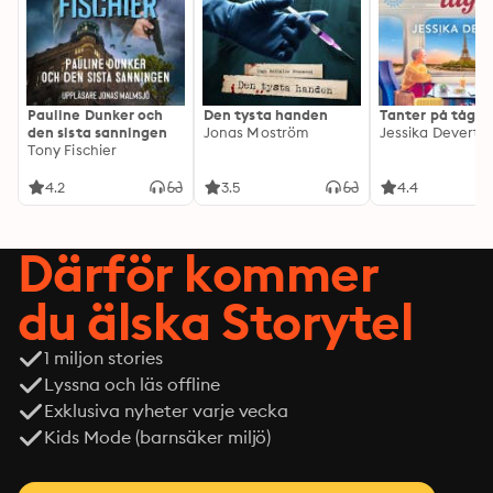
Pauline Dunker och
Den tysta handen
Tanter på tåg
den sista sanningen
Jonas Moström
Jessika Devert
Tony Fischier
4.2
3.5
4.4
Därför kommer
du älska Storytel
1 miljon stories
Lyssna och läs offline
Exklusiva nyheter varje vecka
Kids Mode (barnsäker miljö)