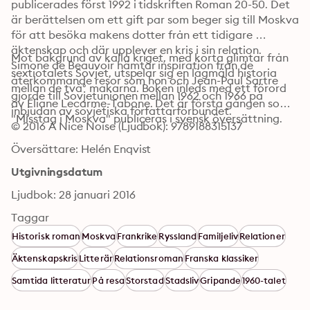
publicerades först 1992 i tidskriften Roman 20-50. Det 
är berättelsen om ett gift par som beger sig till Moskva 
för att besöka makens dotter från ett tidigare 
äktenskap och där upplever en kris i sin relation. 
Mot bakgrund av kalla kriget, med korta glimtar från 
Simone de Beauvoir hämtar inspiration från de 
sextiotalets Sovjet, utspelar sig en lågmäld historia 
återkommande resor som hon och Jean-Paul Sartre 
mellan de två° makarna. Boken inleds med ett förord 
gjorde till Sovjetunionen mellan 1962 och 1966 på 
av Éliane Lecarme-Tabone. Det är första gången som 
inbjudan av sovjetiska författarförbundet. 
"Misstag i Moskva" publiceras i svensk översättning.
© 2016 A Nice Noise (Ljudbok): 9789188315137
Översättare: Helén Enqvist
Utgivningsdatum
Ljudbok: 28 januari 2016
Taggar
Historisk roman
Moskva
Frankrike
Ryssland
Familjeliv
Relationer
Äktenskapskris
Litterär
Relationsroman
Franska klassiker
Samtida litteratur
På resa
Storstad
Stadsliv
Gripande
1960-talet