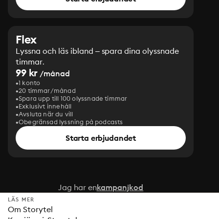
Flex
Lyssna och läs ibland – spara dina olyssnade
timmar.
99 kr
/månad
1 konto
20 timmar/månad
Spara upp till 100 olyssnade timmar
Exklusivt innehåll
Avsluta när du vill
Obegränsad lyssning på podcasts
Starta erbjudandet
Jag har en
kampanjkod
LÄS MER
Om Storytel