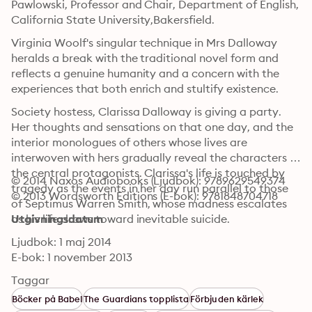
Pawlowski, Professor and Chair, Department of English, 
California State University,Bakersfield.
Virginia Woolf's singular technique in Mrs Dalloway 
heralds a break with the traditional novel form and 
reflects a genuine humanity and a concern with the 
experiences that both enrich and stultify existence.
Society hostess, Clarissa Dalloway is giving a party. 
Her thoughts and sensations on that one day, and the 
interior monologues of others whose lives are 
interwoven with hers gradually reveal the characters of 
the central protagonists. Clarissa's life is touched by 
© 2014 Naxos Audiobooks (Ljudbok): 9789629549374
tragedy as the events in her day run parallel to those 
© 2013 Wordsworth Editions (E-bok): 9781848704718
of Septimus Warren Smith, whose madness escalates 
as his life draws toward inevitable suicide.
Utgivningsdatum
Ljudbok: 1 maj 2014
E-bok: 1 november 2013
Taggar
Böcker på Babel
The Guardians topplista
Förbjuden kärlek