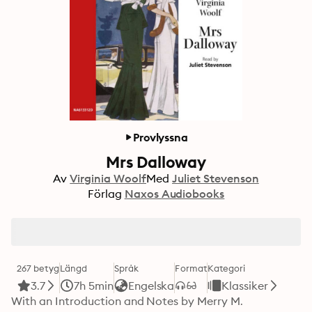
Provlyssna
Mrs Dalloway
Av
Virginia Woolf
Med
Juliet Stevenson
Förlag
Naxos Audiobooks
267 betyg
Längd
Språk
Format
Kategori
3.7
7h 5min
Engelska
Klassiker
With an Introduction and Notes by Merry M. 