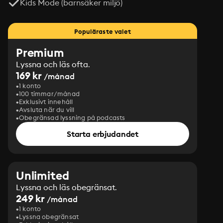
Kids Mode (barnsäker miljö)
Populäraste valet
Premium
Lyssna och läs ofta.
169 kr
/månad
1 konto
100 timmar/månad
Exklusivt innehåll
Avsluta när du vill
Obegränsad lyssning på podcasts
Starta erbjudandet
Unlimited
Lyssna och läs obegränsat.
249 kr
/månad
1 konto
Lyssna obegränsat