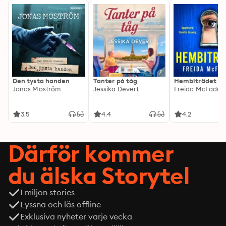
Den tysta handen
Tanter på tåg
Hembiträdet
Jonas Moström
Jessika Devert
Freida McFadde
3.5
4.4
4.2
Därför kommer
du älska Storytel
1 miljon stories
Lyssna och läs offline
Exklusiva nyheter varje vecka