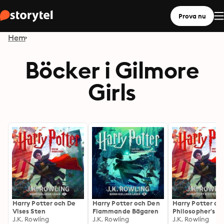
Prova nu
Hem
Böcker i Gilmore
Girls
Harry Potter och De
Harry Potter och Den
Harry Potter an
Vises Sten
Flammande Bägaren
Philosopher's S
J.K. Rowling
J.K. Rowling
J.K. Rowling