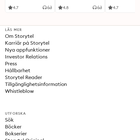
4.7
4.8
4.7
LÄS MER
Om Storytel
Karriär på Storytel
Nya appfunktioner
Investor Relations
Press
Hållbarhet
Storytel Reader
Tillgänglighetsinformation
Whistleblow
UTFORSKA
Sök
Böcker
Bokserier