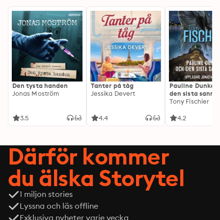
Den tysta handen
Tanter på tåg
Pauline Dunker 
Jonas Moström
Jessika Devert
den sista sanni
Tony Fischier
3.5
4.4
4.2
Därför kommer
du älska Storytel
1 miljon stories
Lyssna och läs offline
Exklusiva nyheter varje vecka