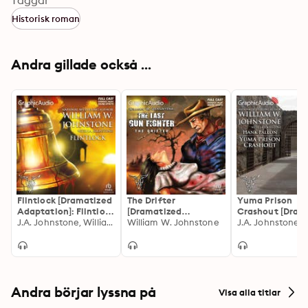
tracking his enemy, traveling from California to New 
Taggar
Mexico and West Texas. What he doesn't know is that 
Historisk roman
Val Dooley has been waiting for him all along: for one 
last chance to bring the last gunfighter down—in a hail 
of lead…
Andra gillade också ...
Flintlock [Dramatized
The Drifter
Yuma Prison
Adaptation]: Flintlock
[Dramatized
Crashout [Dram
1
J.A. Johnstone, William W. Johnstone
Adaptation]: The Last
William W. Johnstone
Adaptation]: H
Gunfighter 1
Fallon 1
Andra börjar lyssna på
Visa alla titlar