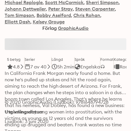
Michael Replogle
Scott McCormick
Sherri Simpson
Johann Dettweiler
Peter Stray
Steven Carpenter
Tom Simpson
Bobby Aselford
Chris Rohan
Elliott Dash
Kelsey Grouge
Förlag
GraphicAudio
5 betyg
Serier
Längd
Språk
Format
Kategori
4.8
7 av 40
5h 2min
Engelska
Roma
In California Frank Morgan nearly found a home. But 
now he's pulled up stakes and hit the road again, 
aiming to reach the high desert of Arizona. For Frank, 
the plan changes when he steps into a saloon in a dusty 
boom town called Los Angeles. That's where he learns 
© 2020 GraphicAudio (Ljudbok): 9781648794728
that his nemesis, Val Dooley, has found a new business: 
the selling of young women into prostitution, with the 
Utgivningsdatum
victims as young as 12 years old and the survivors 
Ljudbok: 3 juni 2020
ending up drugged and beaten. Frank wastes no time 