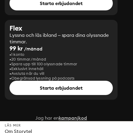
Starta erbjudandet
Flex
Lyssna och läs ibland – spara dina olyssnade
timmar.
99 kr
/månad
1 konto
20 timmar/månad
Spara upp till 100 olyssnade timmar
Exklusivt innehåll
Avsluta när du vill
Obegränsad lyssning på podcasts
Starta erbjudandet
Jag har en
kampanjkod
LÄS MER
Om Storytel