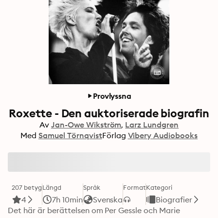
Provlyssna
Roxette - Den auktoriserade biografin
Av
Jan-Owe Wikström
Larz Lundgren
Med
Samuel Törnqvist
Förlag
Vibery Audiobooks
207 betyg
Längd
Språk
Format
Kategori
4
7h 10min
Svenska
Biografier
Det här är berättelsen om Per Gessle och Marie 