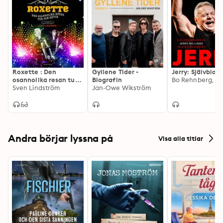
Roxette : Den
Gyllene Tider -
Jerry: Självbiog
osannolika resan tur
Biografin
och retur
Sven Lindström
Jan-Owe Wikström
Andra börjar lyssna på
Visa alla titlar