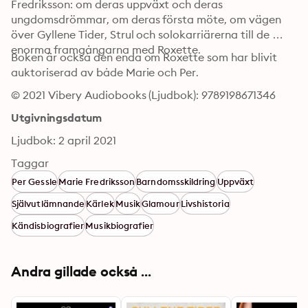
Fredriksson: om deras uppväxt och deras 
ungdomsdrömmar, om deras första möte, om vägen 
över Gyllene Tider, Strul och solokarriärerna till de 
enorma framgångarna med Roxette. 
Boken är också den enda om Roxette som har blivit 
auktoriserad av både Marie och Per.
© 2021 Vibery Audiobooks (Ljudbok): 9789198671346
Utgivningsdatum
Ljudbok: 2 april 2021
Taggar
Per Gessle
Marie Fredriksson
Barndomsskildring
Uppväxt
Självutlämnande
Kärlek
Musik
Glamour
Livshistoria
Kändisbiografier
Musikbiografier
Andra gillade också ...