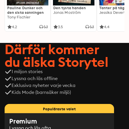
Pauline Dunker och
Den tysta handen
Tanter på tåg
den sista sanningen
Jonas Moström
Jessika Devert
Tony Fischier
4.2
3.5
4.4
Därför kommer
du älska Storytel
1 miljon stories
Lyssna och läs offline
Exklusiva nyheter varje vecka
Kids Mode (barnsäker miljö)
Populäraste valet
Premium
Lyssna och läs ofta.