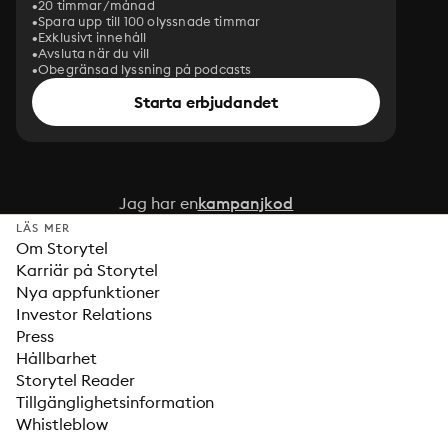
20 timmar/månad
Spara upp till 100 olyssnade timmar
Exklusivt innehåll
Avsluta när du vill
Obegränsad lyssning på podcasts
Starta erbjudandet
Jag har en
kampanjkod
LÄS MER
Om Storytel
Karriär på Storytel
Nya appfunktioner
Investor Relations
Press
Hållbarhet
Storytel Reader
Tillgänglighetsinformation
Whistleblow