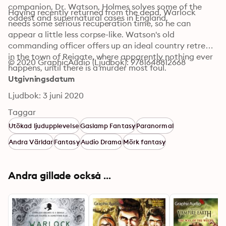
companion, Dr. Watson, Holmes solves some of the 
Having recently returned from the dead, Warlock 
oddest and supernatural cases in England. 
needs some serious recuperation time, so he can 
appear a little less corpse-like. Watson's old 
commanding officer offers up an ideal country retreat 
in the town of Reigate, where apparently nothing ever 
© 2020 GraphicAudio (Ljudbok): 9781648812668
happens, until there is a murder most foul.
Utgivningsdatum
Ljudbok: 3 juni 2020
Taggar
Utökad ljudupplevelse
Gaslamp Fantasy
Paranormal
Andra Världar
Fantasy
Audio Drama
Mörk fantasy
Andra gillade också ...