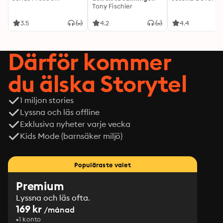
Tony Fischier
3.5
4.2
4.4
Därför kommer
du älska Storytel
1 miljon stories
Lyssna och läs offline
Exklusiva nyheter varje vecka
Kids Mode (barnsäker miljö)
Populäraste valet
Premium
Lyssna och läs ofta.
169 kr
/månad
1 konto