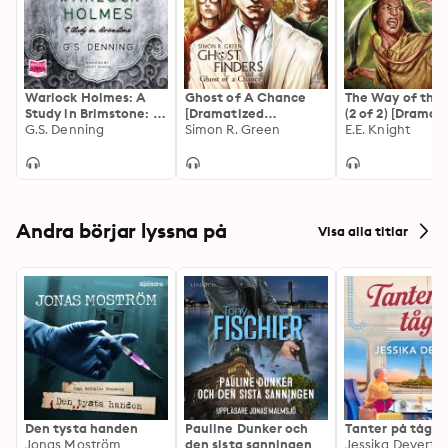
Warlock Holmes: A
Ghost of A Chance
The Way of the
Study in Brimstone: A
[Dramatized
(2 of 2) [Dramat
Study in Brimstone
G.S. Denning
Adaptation]: Ghost
Simon R. Green
Adaptation]: V
E.E. Knight
Finders 1
Earth 1
Andra börjar lyssna på
Visa alla titlar
Den tysta handen
Pauline Dunker och
Tanter på tåg
Jonas Moström
den sista sanningen
Jessika Devert