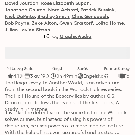
David Jourdan
Rose Elizabeth Supan
Jonathon Church
Nora Achrati
Patrick Bussink
Nick DePinto
Bradley Smith
Chris Genebach
Bob Payne
Zeke Alton
Gwen Grastorf
Lolita Horne
Jillian Levine-Sisson
Förlag
GraphicAudio
14 betyg
Serier
Längd
Språk
Format
Kategori
4.1
3 av 19
0h 49min
Engelska
Fant
The Reigateway to Another World, is an adventure 
from the second book in the Warlock Holmes series, 
The Hell-Hound of the Baskervilles by author G.S. 
Denning and follows the events of the first book, A 
Study in Brimstone.
Just like the detective of the same last name Warlock 
solves crimes, but instead of using his powers of 
deduction, he uses powers of a more magical nature. 
With the help of his ever resourceful and trusted 