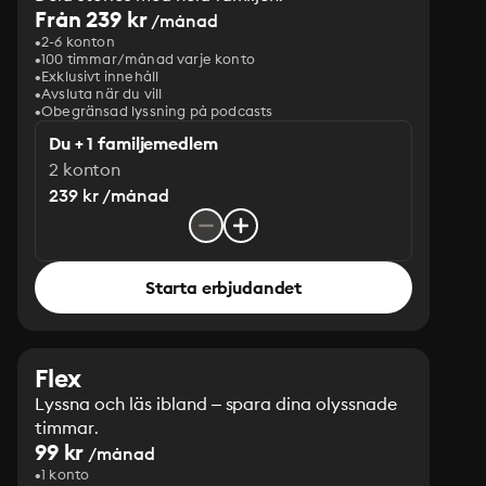
Från 239 kr
/månad
2-6 konton
100 timmar/månad varje konto
Exklusivt innehåll
Avsluta när du vill
Obegränsad lyssning på podcasts
Du + 1 familjemedlem
2 konton
239 kr /månad
Starta erbjudandet
Flex
Lyssna och läs ibland – spara dina olyssnade
timmar.
99 kr
/månad
1 konto