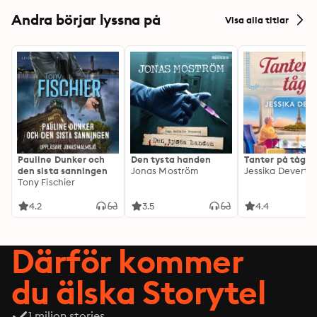
Andra börjar lyssna på
Visa alla titlar
Pauline Dunker och
Den tysta handen
Tanter på tåg
den sista sanningen
Jonas Moström
Jessika Devert
Tony Fischier
4.2
3.5
4.4
Därför kommer
du älska Storytel
1 miljon stories