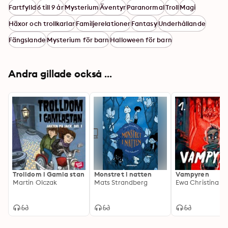
Fartfylld
6 till 9 år
Mysterium
Äventyr
Paranormal
Troll
Magi
Häxor och trollkarlar
Familjerelationer
Fantasy
Underhållande
Fängslande
Mysterium för barn
Halloween för barn
Andra gillade också ...
Trolldom i Gamla stan
Monstret i natten
Vampyren
Martin Olczak
Mats Strandberg