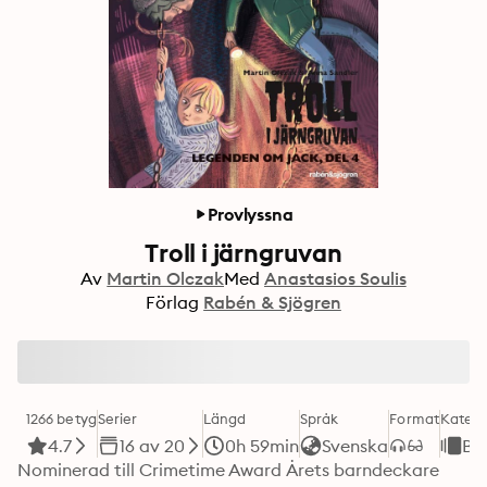
Provlyssna
Troll i järngruvan
Av
Martin Olczak
Med
Anastasios Soulis
Förlag
Rabén & Sjögren
1266 betyg
Serier
Längd
Språk
Format
Katego
4.7
16 av 20
0h 59min
Svenska
Ba
Nominerad till Crimetime Award Årets barndeckare 