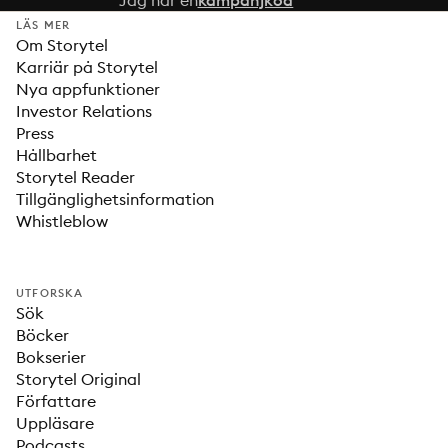
Jag har en
kampanjkod
LÄS MER
Om Storytel
Karriär på Storytel
Nya appfunktioner
Investor Relations
Press
Hållbarhet
Storytel Reader
Tillgänglighetsinformation
Whistleblow
UTFORSKA
Sök
Böcker
Bokserier
Storytel Original
Författare
Uppläsare
Podcasts