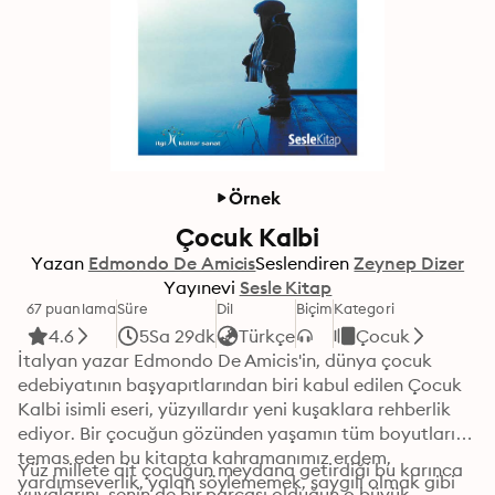
Örnek
Çocuk Kalbi
Yazan
Edmondo De Amicis
Seslendiren
Zeynep Dizer
Yayınevi
Sesle Kitap
67 puanlama
Süre
Dil
Biçim
Kategori
4.6
5Sa 29dk
Türkçe
Çocuk
İtalyan yazar Edmondo De Amicis'in, dünya çocuk 
edebiyatının başyapıtlarından biri kabul edilen Çocuk 
Kalbi isimli eseri, yüzyıllardır yeni kuşaklara rehberlik 
ediyor. Bir çocuğun gözünden yaşamın tüm boyutlarına 
temas eden bu kitapta kahramanımız erdem, 
Yüz millete ait çocuğun meydana getirdiği bu karınca 
yardımseverlik, yalan söylememek, saygılı olmak gibi 
yuvalarını, senin de bir parçası olduğun o büyük 