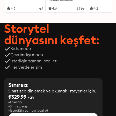
4.3
4.6
4.2
Storytel
dünyasını keşfet:
Kids mode
Çevrimdışı modu
İstediğin zaman iptal et
Her yerde erişim
Sınırsız
Sınırsızca dinlemek ve okumak isteyenler için.
₺329.99
/ay
1 hesap
Sınırsız erişim
İstediğin zaman iptal et