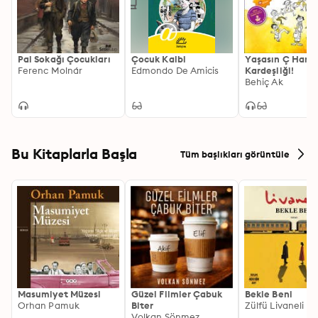
Pal Sokağı Çocukları
Çocuk Kalbi
Yaşasın Ç Harfi
Ferenc Molnár
Edmondo De Amicis
Kardeşliği!
Behiç Ak
Bu Kitaplarla Başla
Tüm başlıkları görüntüle
Masumiyet Müzesi
Güzel Filmler Çabuk
Bekle Beni
Orhan Pamuk
Biter
Zülfü Livaneli
Volkan Sönmez