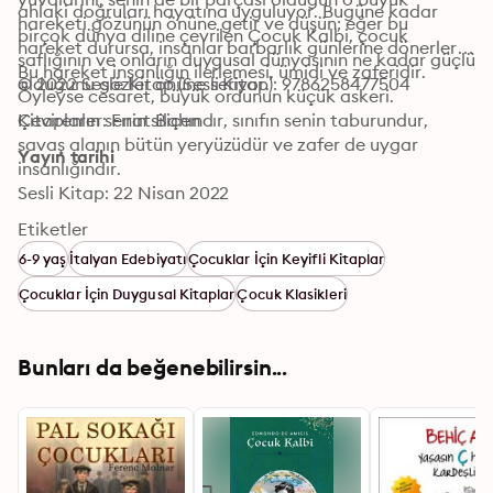
ahlaki doğruları hayatına uyguluyor. Bugüne kadar 
hareketi gözünün önüne getir ve düşün; eğer bu 
birçok dünya diline çevrilen Çocuk Kalbi, çocuk 
hareket durursa, insanlar barbarlık günlerine dönerler. 
saflığının ve onların duygusal dünyasının ne kadar güçlü 
Bu hareket insanlığın ilerlemesi, ümidi ve zaferidir. 
olduğunu gözler önüne seriyor.
© 2022 Sesle Kitap (Sesli Kitap): 9786258477504
Öyleyse cesaret, büyük ordunun küçük askeri. 
Kitapların senin silahındır, sınıfın senin taburundur, 
Çevirenler: Fırat Biçen
savaş alanın bütün yeryüzüdür ve zafer de uygar 
Yayın tarihi
insanlığındır.
Sesli Kitap: 22 Nisan 2022
Etiketler
6-9 yaş
İtalyan Edebiyatı
Çocuklar İçin Keyifli Kitaplar
Çocuklar İçin Duygusal Kitaplar
Çocuk Klasikleri
Bunları da beğenebilirsin...