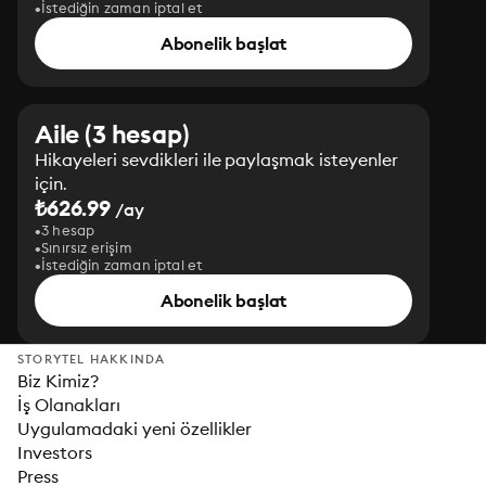
İstediğin zaman iptal et
Abonelik başlat
Aile (3 hesap)
Hikayeleri sevdikleri ile paylaşmak isteyenler
için.
₺626.99
/ay
3 hesap
Sınırsız erişim
İstediğin zaman iptal et
Abonelik başlat
STORYTEL HAKKINDA
Biz Kimiz?
İş Olanakları
Uygulamadaki yeni özellikler
Investors
Press