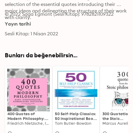
selection of the essential quotes introducing their 
major ideas and delineating the structure of their work 
© 2022 Saga Egmont (Sesli Kitap): 9782821109322
with clarity.
Yayın tarihi
Sesli Kitap: 1 Nisan 2022
Bunları da beğenebilirsin...
400 Quotes of
50 Self-Help Classics:
300 Quotations
Modern Philosophy:
50 Inspirational Books
the Stoic
Nietzsche, Kant,
Friedrich Nietzsche, Immanuel Kant, Søren Kierkegaard, Arthur Schopenhauer
to Transform Your
Tom Butler-Bowdon
Philosophers
Kierkegaard &
Life, from Timeless
Schopenhauer
Sages to