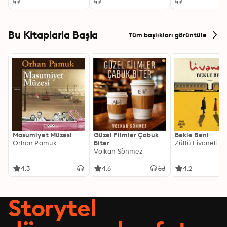
Contemporary Gurus
Bu Kitaplarla Başla
Tüm başlıkları görüntüle
Masumiyet Müzesi
Güzel Filmler Çabuk
Bekle Beni
Orhan Pamuk
Biter
Zülfü Livaneli
Volkan Sönmez
4.3
4.6
4.2
Storytel