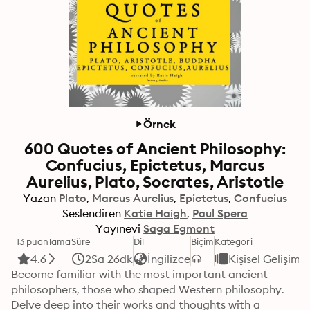
Örnek
600 Quotes of Ancient Philosophy:
Confucius, Epictetus, Marcus
Aurelius, Plato, Socrates, Aristotle
Yazan
Plato
Marcus Aurelius
Epictetus
Confucius
Seslendiren
Katie Haigh
Paul Spera
Yayınevi
Saga Egmont
13 puanlama
Süre
Dil
Biçim
Kategori
4.6
2Sa 26dk
İngilizce
Kişisel Gelişim
Become familiar with the most important ancient 
philosophers, those who shaped Western philosophy. 
Delve deep into their works and thoughts with a 