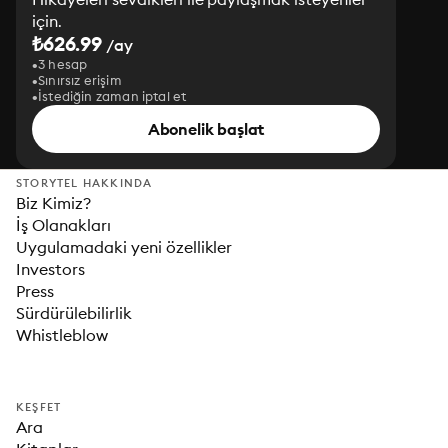
için.
₺626.99
/ay
3 hesap
Sınırsız erişim
İstediğin zaman iptal et
Abonelik başlat
STORYTEL HAKKINDA
Biz Kimiz?
İş Olanakları
Uygulamadaki yeni özellikler
Investors
Press
Sürdürülebilirlik
Whistleblow
KEŞFET
Ara