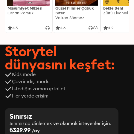
Masumiyet Müzesi
Güzel Filmler Çabuk
Bekle Beni
Orhan Pamuk
Biter
Zülfü Livaneli
Volkan Sönmez
4.3
4.6
4.2
Storytel
dünyasını keşfet:
Kids mode
Çevrimdışı modu
İstediğin zaman iptal et
Her yerde erişim
Sınırsız
Sınırsızca dinlemek ve okumak isteyenler için.
₺329.99
/ay