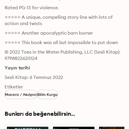
Rated PG-13 for violence.
⭐️⭐️⭐️⭐️⭐️ A unique, compelling story line with lots of 
action and twists
⭐️⭐️⭐️⭐️⭐️ Another apocalyptic barn burner
⭐️⭐️⭐️⭐️⭐️ This book was all but impossible to put down
© 2022 Toes in the Water Publishing, LLC (Sesli Kitap): 
9798822620124
Yayın tarihi
Sesli Kitap: 6 Temmuz 2022
Etiketler
Macera / Aksiyon
Bilim Kurgu
Bunları da beğenebilirsin...