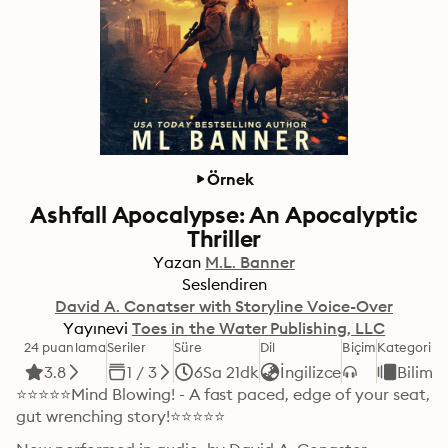
Örnek
Ashfall Apocalypse: An Apocalyptic
Thriller
Yazan
M.L. Banner
Seslendiren
David A. Conatser with Storyline Voice-Over
Yayınevi
Toes in the Water Publishing, LLC
24 puanlama
Seriler
Süre
Dil
Biçim
Kategori
3.8
1 / 3
6Sa 21dk
İngilizce
Bilim 
⭐️⭐️⭐️⭐️⭐️Mind Blowing! - A fast paced, edge of your seat, 
gut wrenching story!⭐️⭐️⭐️⭐️⭐️