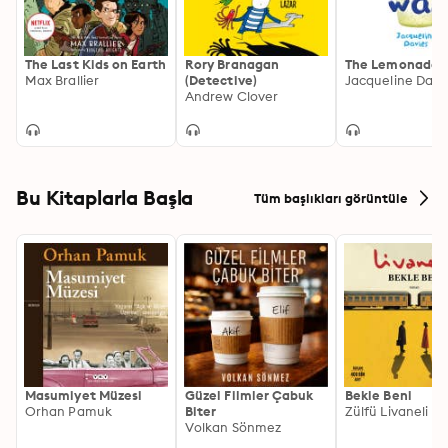
The Last Kids on Earth
Rory Branagan
The Lemonade 
Max Brallier
(Detective)
Jacqueline Davi
Andrew Clover
Bu Kitaplarla Başla
Tüm başlıkları görüntüle
Masumiyet Müzesi
Güzel Filmler Çabuk
Bekle Beni
Orhan Pamuk
Biter
Zülfü Livaneli
Volkan Sönmez