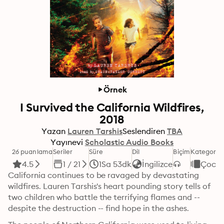
Örnek
I Survived the California Wildfires,
2018
Yazan
Lauren Tarshis
Seslendiren
TBA
Yayınevi
Scholastic Audio Books
26 puanlama
Seriler
Süre
Dil
Biçim
Kategori
4.5
1 / 21
1Sa 53dk
İngilizce
Çocu
California continues to be ravaged by devastating 
wildfires. Lauren Tarshis's heart pounding story tells of 
two children who battle the terrifying flames and -- 
despite the destruction -- find hope in the ashes.