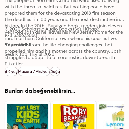
The people of Northern California were used to living 
with the threat of wildfires. But nothing could have 
prepared them for the devastating 2018 fire season, 
the deadliest in 100 years and the most destructive in 
history.In the 20th I Survived book, readers join eleven-
© 2020 Scholastic Audio Books (Sesli Kitap): 
year-old Josh as he leaves his New Jersey home for the 
9781338673050
rural northern California town where his cousins live. 
Still reeling from the life-changing challenges that 
Yayın tarihi
propelled him and his mother across the country, Josh 
Sesli Kitap: 1 Eylül 2020
struggles to adapt to a more rustic, down-to-earth 
lifestyle that couldn't be more different from the one 
Etiketler
he is used to.Josh and his cousin bond over tacos and 
6-9 yaş
Macera / Aksiyon
Doğa
reptiles and jokes, but on a trip into the nearby forest, 
they suddenly find themselves in the path of a fast-
moving firestorm, a super-heated monster that will 
Bunları da beğenebilirsin...
soon lay waste to millions of acres of wilderness and -- 
possibly -- their town. Josh needs to confront the 
family issues burning him up inside, but first he'll have 
to survive the flames blazing all around him.