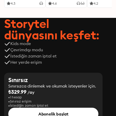
4.3
4.6
4.2
Storytel
dünyasını keşfet:
Kids mode
Çevrimdışı modu
İstediğin zaman iptal et
Her yerde erişim
Sınırsız
Sınırsızca dinlemek ve okumak isteyenler için.
₺329.99
/ay
1 hesap
Sınırsız erişim
İstediğin zaman iptal et
Abonelik başlat