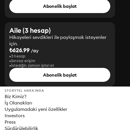
Abonelik başlat
Aile (3 hesap)
Hikayeleri sevdikleri ile paylaşmak isteyenler
için.
₺626.99
/ay
3 hesap
Sınırsız erişim
İstediğin zaman iptal et
Abonelik başlat
STORYTEL HAKKINDA
Biz Kimiz?
İş Olanakları
Uygulamadaki yeni özellikler
Investors
Press
Sürdürülebilirlik