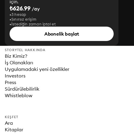
için.
₺626.99
/ay
3 hesap
Sınırsız erişim
İstediğin zaman iptal et
Abonelik başlat
STORYTEL HAKKINDA
Biz Kimiz?
İş Olanakları
Uygulamadaki yeni özellikler
Investors
Press
Sürdürülebilirlik
Whistleblow
KEŞFET
Ara
Kitaplar