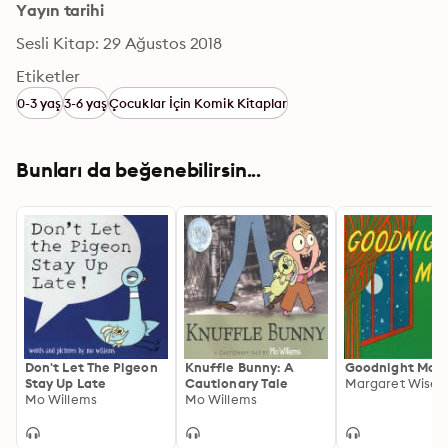
Yayın tarihi
Sesli Kitap: 29 Ağustos 2018
Etiketler
0-3 yaş
3-6 yaş
Çocuklar İçin Komik Kitaplar
Bunları da beğenebilirsin...
Don't Let The Pigeon
Knuffle Bunny: A
Goodnight Moo
Stay Up Late
Cautionary Tale
Margaret Wise 
Mo Willems
Mo Willems