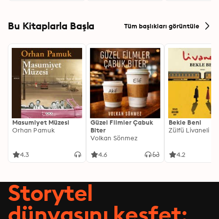
Bu Kitaplarla Başla
Tüm başlıkları görüntüle
Masumiyet Müzesi
Güzel Filmler Çabuk
Bekle Beni
Orhan Pamuk
Biter
Zülfü Livaneli
Volkan Sönmez
4.3
4.6
4.2
Storytel
dünyasını keşfet: