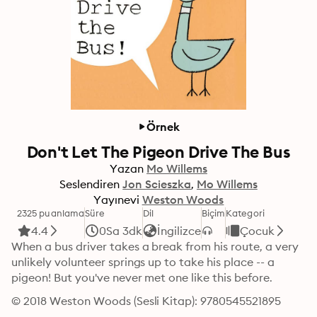
Örnek
Don't Let The Pigeon Drive The Bus
Yazan
Mo Willems
Seslendiren
Jon Scieszka
Mo Willems
Yayınevi
Weston Woods
2325 puanlama
Süre
Dil
Biçim
Kategori
4.4
0Sa 3dk
İngilizce
Çocuk
When a bus driver takes a break from his route, a very 
unlikely volunteer springs up to take his place -- a 
pigeon! But you've never met one like this before.
© 2018 Weston Woods (Sesli Kitap): 9780545521895