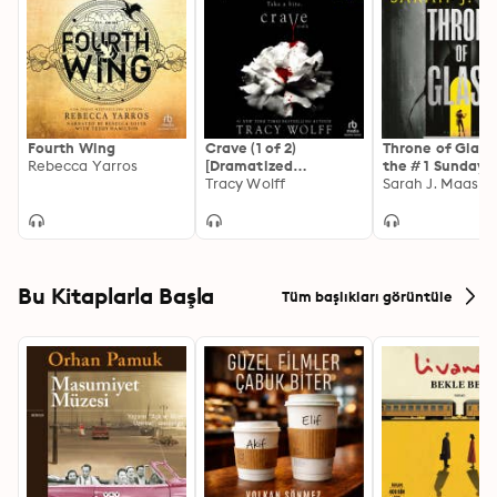
McFadyen."
Fourth Wing
Crave (1 of 2)
Throne of Glass
Rebecca Yarros
[Dramatized
the # 1 Sunday 
Adaptation]: Crave 1
Tracy Wolff
best-selling aut
Sarah J. Maas
A Court of Thor
Roses
Bu Kitaplarla Başla
Tüm başlıkları görüntüle