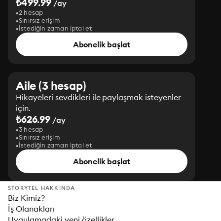
₺499.99
/ay
2 hesap
Sınırsız erişim
İstediğin zaman iptal et
Abonelik başlat
Aile (3 hesap)
Hikayeleri sevdikleri ile paylaşmak isteyenler
için.
₺626.99
/ay
3 hesap
Sınırsız erişim
İstediğin zaman iptal et
Abonelik başlat
STORYTEL HAKKINDA
Biz Kimiz?
İş Olanakları
Uygulamadaki yeni özellikler