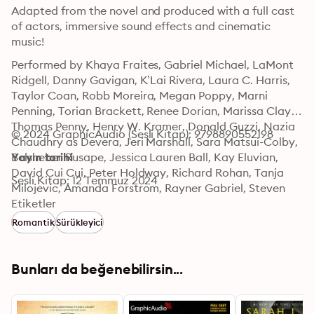
Adapted from the novel and produced with a full cast 
of actors, immersive sound effects and cinematic 
music!
Performed by Khaya Fraites, Gabriel Michael, LaMont 
Ridgell, Danny Gavigan, K’Lai Rivera, Laura C. Harris, 
Taylor Coan, Robb Moreira, Megan Poppy, Marni 
Penning, Torian Brackett, Renee Dorian, Marissa Clay, 
Thomas Penny, Henry W. Kramer, Donald Guzzi, Nazia 
© 2024 GraphicAudio (Sesli Kitap): 9798890552198
Chaudhry as Devera, Jeri Marshall, Sara Matsui-Colby, 
Belsheber Rusape, Jessica Lauren Ball, Kay Eluvian, 
Yayın tarihi
David Cui Cui, Peter Holdway, Richard Rohan, Tanja 
Sesli Kitap: 12 Temmuz 2024
Milojevic, Amanda Forstrom, Rayner Gabriel, Steven 
Carpenter, Crystal Lee, Holly Adams, Christopher 
Etiketler
Williams, Colleen Delany, Matthew Schleigh, James J. 
Romantik
Sürükleyici
Johnson, Karen Novack, Cody Roberts, Deepa Samuel, 
Joel Santner, Stephanie Nemeth-Parker, T. Shyvonne 
Stewart, Matthew Basett, Sarah Ruth Dawson, Eric 
Bunları da beğenebilirsin...
Messner, Ken Jackson, Shanta Parasuraman, Matthew 
Pauli, Megan Hastie, Scott McCormick, James Konicek, 
Christopher Graybill, Earl Fisher, Mike Carnes and Rob 