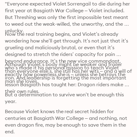
"Everyone expected Violet Sorrengail to die during her 
first year at Basgiath War College – Violet included. 
But Threshing was only the first impossible test meant 
to weed out the weak-willed, the unworthy, and the 
unlucky. 
Now the real training begins, and Violet’s already 
wondering how she’ll get through. It’s not just that it’s 
grueling and maliciously brutal, or even that it’s 
designed to stretch the riders’ capacity for pain 
beyond endurance. It’s the new vice commandant, 
Although Violet’s body might be weaker and frailer 
who’s made it his personal mission to teach Violet 
than everyone else’s, she still has her wits – and a will of 
exactly how powerless she is – unless she betrays the 
iron. And leadership is forgetting the most important 
man she loves.
lesson Basgiath has taught her: Dragon riders make 
their own rules. 
But a determination to survive won’t be enough this 
year.
Because Violet knows the real secret hidden for 
centuries at Basgiath War College – and nothing, not 
even dragon fire, may be enough to save them in the 
end.