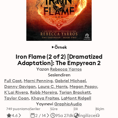
Örnek
Iron Flame (2 of 2) [Dramatized
Adaptation]: The Empyrean 2
Yazan
Rebecca Yarros
Seslendiren
Full Cast
Marni Penning
Gabriel Michael
Danny Gavigan
Laura C. Harris
Megan Poppy
K’Lai Rivera
Robb Moreira
Torian Brackett
Taylor Coan
Khaya Fraites
LaMont Ridgell
Yayınevi
GraphicAudio
749 puanlama
Seriler
Süre
Dil
Biçim
4.6
2 / 14
9Sa 27dk
İngilizce