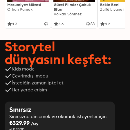
Masumiyet Müzesi
Güzel Filmler Çabuk
Bekle Beni
Orhan Pamuk
Biter
Zülfü Livaneli
Volkan Sönmez
4.3
4.6
4.2
Storytel
dünyasını keşfet:
Kids mode
Çevrimdışı modu
İstediğin zaman iptal et
Her yerde erişim
Sınırsız
Sınırsızca dinlemek ve okumak isteyenler için.
₺329.99
/ay
1 hesap