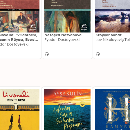
Novella: Ev Sahibesi,
Netoçka Nezvanova
Kroyçer Sonat
anın Rüyası, Ebedi
Fyodor Dostoyevski
Lev Nikolayeviç To
ca
dor Dostoyevski