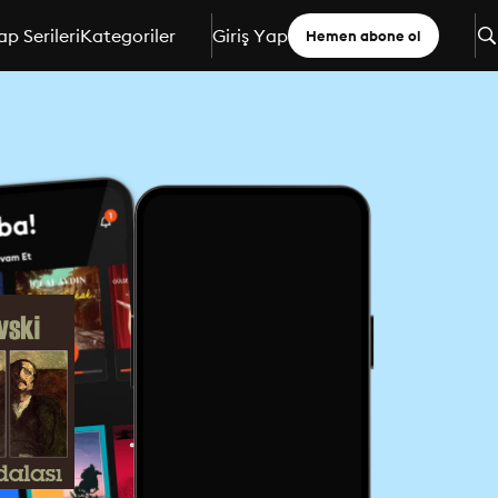
ap Serileri
Kategoriler
Giriş Yap
Hemen abone ol