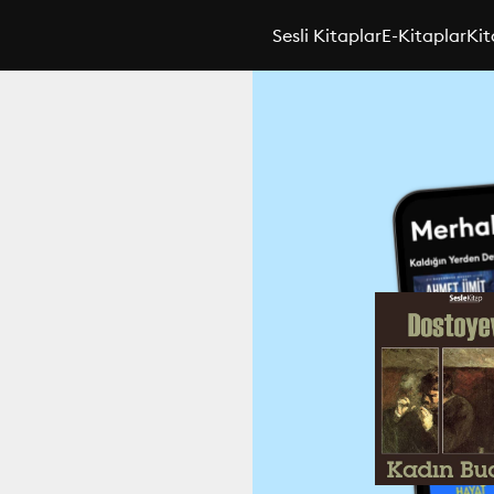
Sesli Kitaplar
E-Kitaplar
Kit