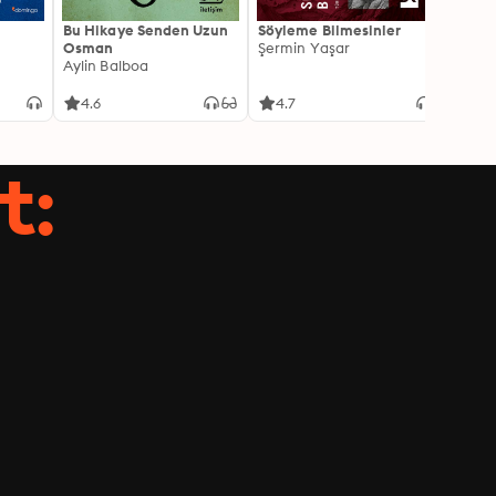
Bu Hikaye Senden Uzun
Söyleme Bilmesinler
Kürk 
Osman
Şermin Yaşar
Sabaha
Aylin Balboa
4.6
4.7
4.5
t: