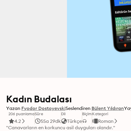
Kadın Budalası
Yazan
Fyodor Dostoyevski
Seslendiren
Bülent Yıldıran
Ya
206 puanlama
Süre
Dil
Biçim
Kategori
4.2
5Sa 29dk
Türkçe
Roman
"Canavarların en korkuncu asil duyguları olandır."