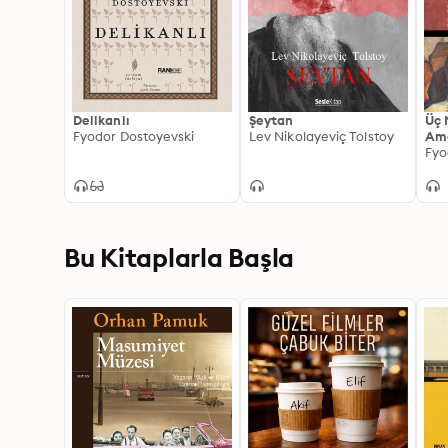
Delikanlı
Şeytan
Üç 
Fyodor Dostoyevski
Lev Nikolayeviç Tolstoy
Amc
Ko
Fyo
Bu Kitaplarla Başla