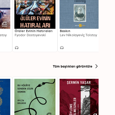
Ölüler Evinin Hatıraları
Baskın
İnsanc
lstoy
Fyodor Dostoyevski
Lev Nikolayeviç Tolstoy
Fyodo
Tüm başlıkları görüntüle