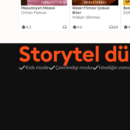
Masumiyet Müzesi
Güzel Filmler Çabuk
Bek
Orhan Pamuk
Biter
Zül
Volkan Sönmez
4.3
4.6
4
Storytel dü
Kids mode
Çevrimdışı modu
İstediğin zama