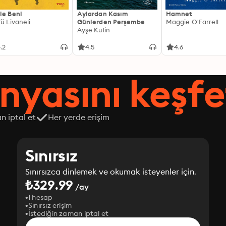
le Beni
Aylardan Kasım
Hamnet
fü Livaneli
Günlerden Perşembe
Maggie O'Farrell
Ayşe Kulin
.2
4.5
4.6
nyasını keşfe
n iptal et
Her yerde erişim
Sınırsız
Sınırsızca dinlemek ve okumak isteyenler için.
₺329.99
/ay
1 hesap
Sınırsız erişim
İstediğin zaman iptal et