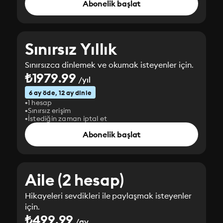
Abonelik başlat
Sınırsız Yıllık
Sınırsızca dinlemek ve okumak isteyenler için.
₺1979.99
/yıl
6 ay öde, 12 ay dinle
1 hesap
Sınırsız erişim
İstediğin zaman iptal et
Abonelik başlat
Aile (2 hesap)
Hikayeleri sevdikleri ile paylaşmak isteyenler
için.
₺499.99
/ay