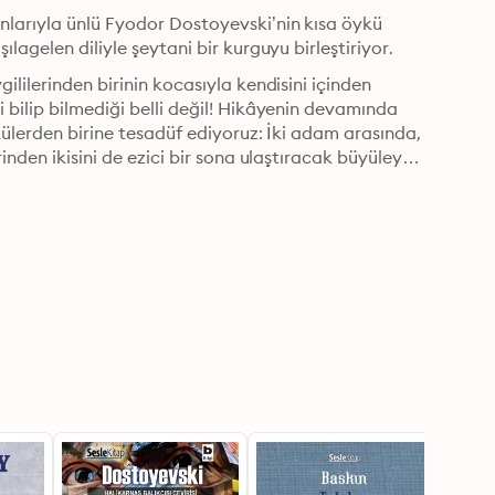
larıyla ünlü Fyodor Dostoyevski’nin kısa öykü 
yazmadaki ustalığını da gösteriyor ve Dostoyevski’nin alışılagelen diliyle şeytani bir kurguyu birleştiriyor. 
lilerinden birinin kocasıyla kendisini içinden 
bilip bilmediği belli değil! Hikâyenin devamında 
külerden birine tesadüf ediyoruz: İki adam arasında, 
nden ikisini de ezici bir sona ulaştıracak büyüleyici 