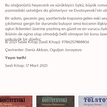
Bu olağanüstü heyecanlı ve sürükleyici öykü, büyük roman
Bir adam, gecenin geç saatlerinde kapısına gelen eski sevgi
çıkılamaz gergin bir durumda buluyor ama kocanın ilişkiyi 
aşkın ikilemleri üzerine yazılmış en güzel ve en vurucu öy
ikisinin de aşina olup olmadığı belli olmayan bir konu üzeri
psikolojik bir düello!
© 2021 Sesle Kitap (Sesli Kitap): 9786257888806
Çevirenler: Deniz Akkan, Oguljan Jorayeva
Yayın tarihi
Sesli Kitap: 17 Mart 2021