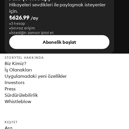
Hikayeleri sevdikleri ile paylaşmak isteyenler
için.
₺626.99
/ay
3 hesap
Sınırsız erişim
İstediğin zaman iptal et
Abonelik başlat
STORYTEL HAKKINDA
Biz Kimiz?
İş Olanakları
Uygulamadaki yeni özellikler
Investors
Press
Sürdürülebilirlik
Whistleblow
KEŞFET
Ara