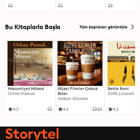
Bu Kitaplarla Başla
Tüm başlıkları görüntüle
Masumiyet Müzesi
Güzel Filmler Çabuk
Bekle Beni
Orhan Pamuk
Biter
Zülfü Livaneli
Volkan Sönmez
4.3
4.6
4.2
Storytel