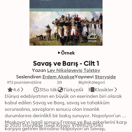
Örnek
Savaş ve Barış - Cilt 1
Yazan
Lev Nikolayeviç Tolstoy
Seslendiren
Erdem Akakçe
Yayınevi
Storyside
972 puanlama
Süre
Dil
Biçim
Kategori
4.6
31Sa 1dk
Türkçe
Klasikler
Dünya edebiyatının en büyük on eserinden biri olarak 
kabul edilen Savaş ve Barış, savaş ve tahakküm 
sorunsalına, savaşların sonucu olan insanlık 
durumlarına derinlikli bir bakış sunuyor. Napolyon’un 
Moskova’yı işgali sonucu Fransız ve Rus askerlerini karşı 
© 2020 Storyside (Sesli Kitap): 9789152117040
karşıya getiren Borodino Napolyon’un Savaşı, 