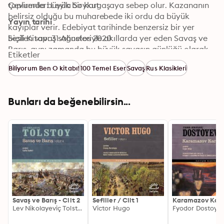
toplumda büyük bir kargaşaya sebep olur. Kazananın 
Çevirenler: Leyla Soykut
belirsiz olduğu bu muharebede iki ordu da büyük 
Yayın tarihi
kayıplar verir. Edebiyat tarihinde benzersiz bir yer 
biçilen savaş sahneleriyle akıllarda yer eden Savaş ve 
Sesli Kitap: 31 Ağustos 2020
Barış, aynı zamanda bu büyük savaşın günlüğü olarak 
Etiketler
da okunabilir. Büyük bir karakter zenginliği içinde, 
Biliyorum Ben O kitabı!
100 Temel Eser
Savaş
Rus Klasikleri
savaş altındaki Rus toplumunun sosyal ve ekonomik 
koşullarını ele alan roman, aşk, hırs, düşmanlık, ölüm 
gibi temaları tartışıyor.

Bunları da beğenebilirsin...
"Edebiyat tarihinin en büyük savaş romanı.”

THOMAS MANN

“Bu eser tıpkı hayat gibi, ne başlangıcı ne de sonu var. 
Ebedi akışı içinde, hayatın ta kendisi.”

ROMAIN ROLLAND
Savaş ve Barış - Cilt 2
Sefiller / Cilt 1
Karamazov Kard
Lev Nikolayeviç Tolstoy
Victor Hugo
Fyodor Dostoyev