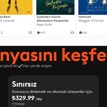
le Beni
Aylardan Kasım
Hamnet
fü Livaneli
Günlerden Perşembe
Maggie O'Farrell
Ayşe Kulin
.2
4.5
4.6
nyasını keşfe
n iptal et
Her yerde erişim
Sınırsız
Sınırsızca dinlemek ve okumak isteyenler için.
₺329.99
/ay
1 hesap