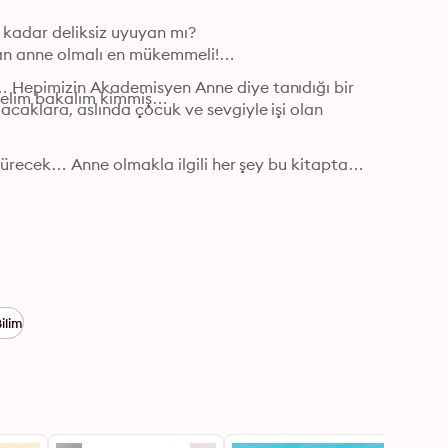
dar deliksiz uyuyan mı?

an anne olmalı en mükemmeli!

… Hepimizin Akademisyen Anne diye tanıdığı bir 
örelim bakalım kimmiş…
caklara, aslında çocuk ve sevgiyle işi olan 
götürecek… Anne olmakla ilgili her şey bu kitapta…
ilim