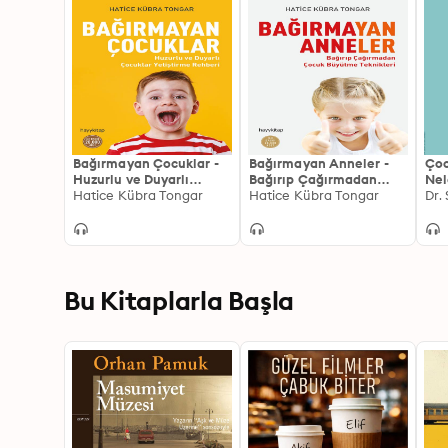
Bağırmayan Çocuklar -
Bağırmayan Anneler -
Ço
Huzurlu ve Duyarlı
Bağırıp Çağırmadan
Nel
Çocuklar Yetiştirme
Hatice Kübra Tongar
Çocuk Büyütme
Hatice Kübra Tongar
Dr.
Rehberi
Teknikleri
Bu Kitaplarla Başla