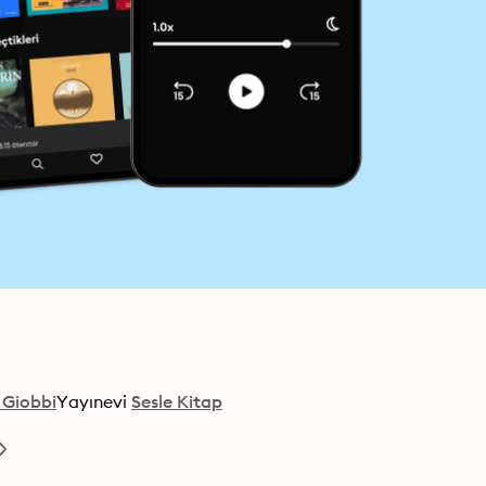
 Giobbi
Yayınevi
Sesle Kitap