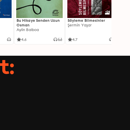
Bu Hikaye Senden Uzun
Söyleme Bilmesinler
Kürk 
Osman
Şermin Yaşar
Sabaha
Aylin Balboa
4.6
4.7
4.5
t: