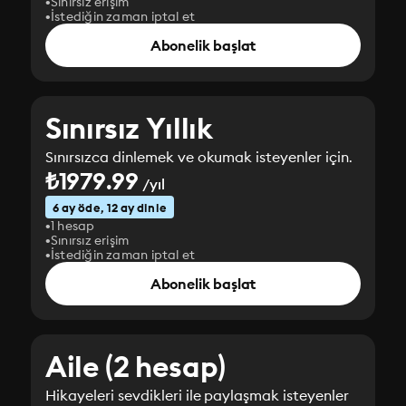
Sınırsız erişim
İstediğin zaman iptal et
Abonelik başlat
Sınırsız Yıllık
Sınırsızca dinlemek ve okumak isteyenler için.
₺1979.99
/yıl
6 ay öde, 12 ay dinle
1 hesap
Sınırsız erişim
İstediğin zaman iptal et
Abonelik başlat
Aile (2 hesap)
Hikayeleri sevdikleri ile paylaşmak isteyenler