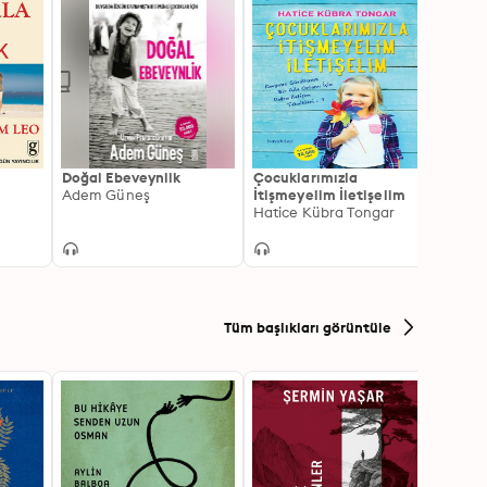
Doğal Ebeveynlik
Çocuklarımızla
Poziti
Adem Güneş
İtişmeyelim İletişelim
Tansu
Hatice Kübra Tongar
Tüm başlıkları görüntüle