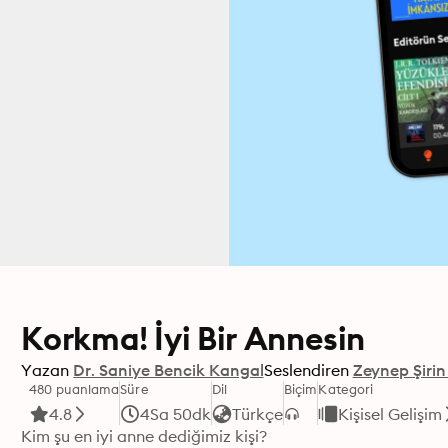
Korkma! İyi Bir Annesin
Yazan
Dr. Saniye Bencik Kangal
Seslendiren
Zeynep Şirin
480 puanlama
Süre
Dil
Biçim
Kategori
4.8
4Sa 50dk
Türkçe
Kişisel Gelişim
Kim şu en iyi anne dediğimiz kişi?
