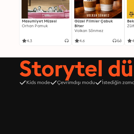
Masumiyet Müzesi
Güzel Filmler Çabuk
Bek
Orhan Pamuk
Biter
Zül
Volkan Sönmez
4.3
4.6
4
Storytel dü
Kids mode
Çevrimdışı modu
İstediğin zama