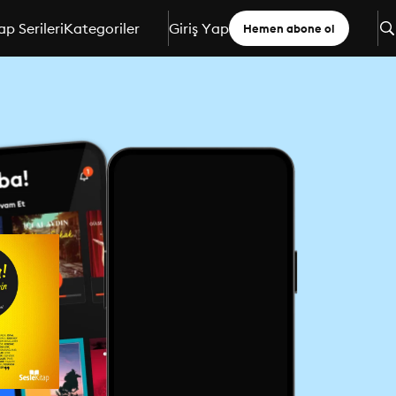
ap Serileri
Kategoriler
Giriş Yap
Hemen abone ol