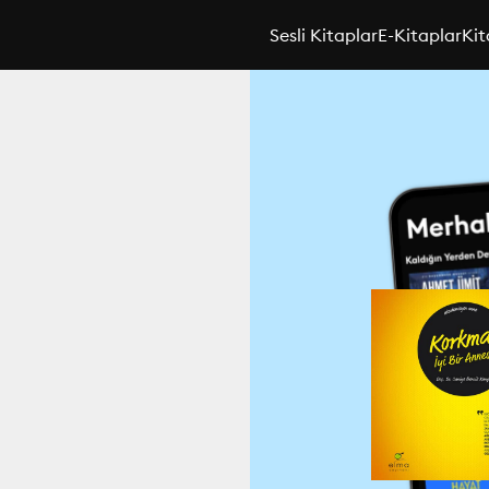
Sesli Kitaplar
E-Kitaplar
Kit