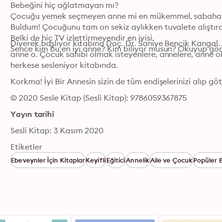
Bebeğini hiç ağlatmayan mı?

Çocuğu yemek seçmeyen anne mi en mükemmel, sabaha ka
Buldum! Çocuğunu tam on sekiz aylıkken tuvalete alıştır
Belki de hiç TV izlettirmeyendir en iyisi.

Diyerek başlıyor kitabına Doç. Dr. Saniye Bencik Kangal
Sence kim bu en iyi anne? Kim biliyor musun? Okuyup g
anne o. Çocuk sahibi olmak isteyenlere, annelere, anne ola
herkese sesleniyor kitabında.
Korkma! İyi Bir Annesin sizin de tüm endişelerinizi alıp 
© 2020 Sesle Kitap (Sesli Kitap): 9786059367875
Yayın tarihi
Sesli Kitap: 3 Kasım 2020
Etiketler
Ebeveynler İçin Kitaplar
Keyifli
Eğitici
Annelik
Aile ve Çocuk
Popüler B