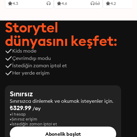
4.3
4.6
4.2
Storytel
dünyasını keşfet:
Kids mode
Çevrimdışı modu
İstediğin zaman iptal et
Her yerde erişim
Sınırsız
Sınırsızca dinlemek ve okumak isteyenler için.
₺329.99
/ay
1 hesap
Sınırsız erişim
İstediğin zaman iptal et
Abonelik başlat