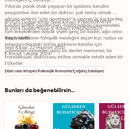
Yıllardır panik atak yaşayan bir işadamı; kendini 
peygamber ilan eden bir doktor; çok temiz olmak 
uğruna evlerini "çöp apartman"a çeviren üç kız kardeş; 
© 2020 Doğan Kitap (Sesli Kitap): 9786050974799
kendini bildiği günden beri, başta babası çevresindeki 
© 2024 Doğan Kitap (E-Kitap): 9786256210271
tüm erkeklerden dayak yiyen genç bir kadın; ağır ceza 
reisi bir babanın fahişelik mesleğini seçen kızı; radyo ve 
Yayın tarihi
televizyonlardaki bütün şarkıların kendisi için 
Sesli Kitap: 22 Haziran 2020
çalındığını zanneden genç bir devlet memuresi; bir 
E-Kitap: 1 Aralık 2024
transseksüel; doktorunu intihar etmekle tehdit eden bir 
öğrenci; ölümcül bir hastalığa yakalanmış genç 
Etiketler
bankacı...

Dizisi olan kitaplar
Psikolojik Romanlar
Çağdaş Edebiyat
Başta aşk ve ölüm olmak üzere insanlık hallerinin yer 
aldığı bu kitabıyla yazar, okurunu, Türkiye şartlarında 
bir ruh doktorunun duyguları, düşünceleri, 
Bunları da beğenebilirsin...
yapabildikleri ve yapamadıklarıyla şaşırtıyor ve 
madalyonun içini göstererek biraz da herkesin 
kendisiyle yüzleşmesini sağlıyor.