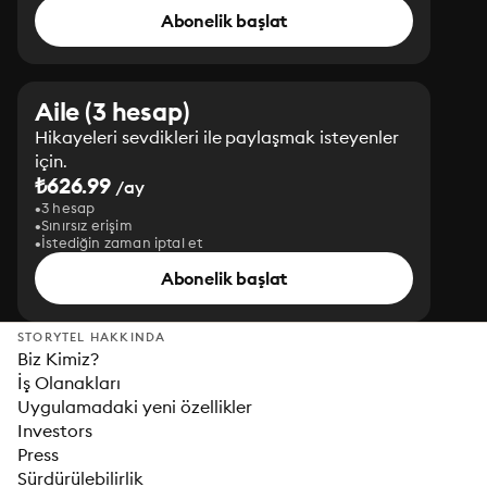
Abonelik başlat
Aile (3 hesap)
Hikayeleri sevdikleri ile paylaşmak isteyenler
için.
₺626.99
/ay
3 hesap
Sınırsız erişim
İstediğin zaman iptal et
Abonelik başlat
STORYTEL HAKKINDA
Biz Kimiz?
İş Olanakları
Uygulamadaki yeni özellikler
Investors
Press
Sürdürülebilirlik