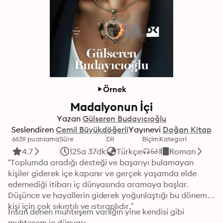
Örnek
Madalyonun İçi
Yazan
Gülseren Budayıcıoğlu
Seslendiren
Cemil Büyükdöğerli
Yayınevi
Doğan Kitap
6639 puanlama
Süre
Dil
Biçim
Kategori
4.7
12Sa 37dk
Türkçe
Roman
“Toplumda aradığı desteği ve başarıyı bulamayan 
kişiler giderek içe kapanır ve gerçek yaşamda elde 
edemediği itibarı iç dünyasında aramaya başlar. 
Düşünce ve hayallerin giderek yoğunlaştığı bu dönem, 
kişi için çok sıkıntılı ve ıstıraplıdır.”
İnsan denen muhteşem varlığın yine kendisi gibi 
muhteşem iç dünyası…
