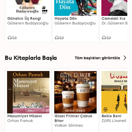
Günahın Üç Rengi
Hayata Dön
Camdaki Kız
Gülseren Budayıcıoğlu
Gülseren Budayıcıoğlu
Bu Kitaplarla Başla
Tüm başlıkları görüntüle
Masumiyet Müzesi
Güzel Filmler Çabuk
Bekle Beni
Orhan Pamuk
Biter
Zülfü Livaneli
Volkan Sönmez