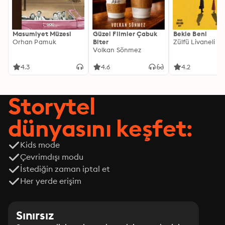
Masumiyet Müzesi
Güzel Filmler Çabuk
Bekle Beni
Orhan Pamuk
Biter
Zülfü Livaneli
Volkan Sönmez
4.3
4.6
4.2
Storytel
dünyasını keşfet:
Kids mode
Çevrimdışı modu
İstediğin zaman iptal et
Her yerde erişim
Sınırsız