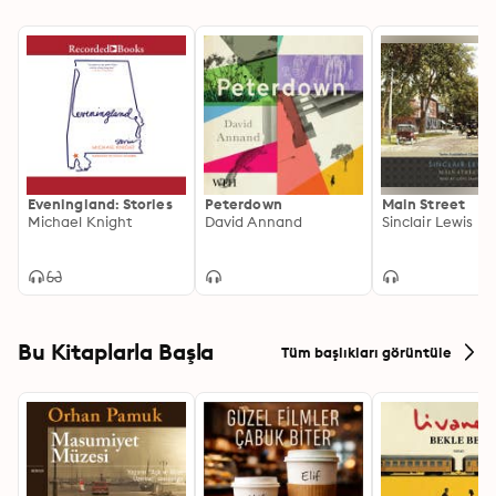
Bill Smitrovich as Derek Simpson, the Foreman, and 
Terrence Swenson
Eveningland: Stories
Peterdown
Main Street
Michael Knight
David Annand
Sinclair Lewis
Bu Kitaplarla Başla
Tüm başlıkları görüntüle