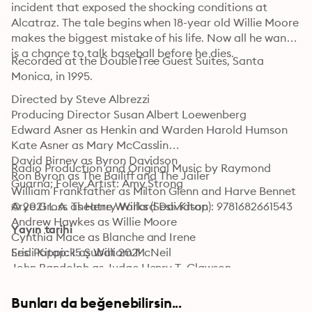
incident that exposed the shocking conditions at 
Alcatraz. The tale begins when 18-year old Willie Moore 
makes the biggest mistake of his life. Now all he wants 
is a chance to talk baseball before he dies.
Recorded at the DoubleTree Guest Suites, Santa 
Monica, in 1995.
Directed by Steve Albrezzi

Producing Director Susan Albert Loewenberg

Edward Asner as Henkin and Warden Harold Humson

Kate Asner as Mary McCasslin

David Birney as Byron Davidson

Radio Production and Original Music by Raymond 
Ron Byron as The Bailiff and The Jailer

Guarna; Foley Artist: Amy Strong
William Frankfather as Milton Glenn and Harve Bennet 

Arye Gross as Henry Willard Davidson

© 2021 L.A. Theatre Works (Sesli Kitap): 9781682661543
Andrew Hawkes as Willie Moore

Yayın tarihi
Cynthia Mace as Blanche and Irene

Eric Poppick as William McNeil

Sesli Kitap: 15 Şubat 2021
John Randolph as Judge Henry T. Clawson

Gil Segel as Jerry Hoolihan, the Landlord, and Burt 
Russell

Bunları da beğenebilirsin...