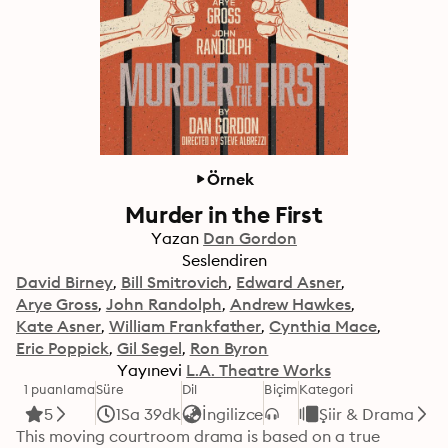
Örnek
Murder in the First
Yazan
Dan Gordon
Seslendiren
David Birney
Bill Smitrovich
Edward Asner
Arye Gross
John Randolph
Andrew Hawkes
Kate Asner
William Frankfather
Cynthia Mace
Eric Poppick
Gil Segel
Ron Byron
Yayınevi
L.A. Theatre Works
1 puanlama
Süre
Dil
Biçim
Kategori
5
1Sa 39dk
İngilizce
Şiir & Drama
This moving courtroom drama is based on a true 