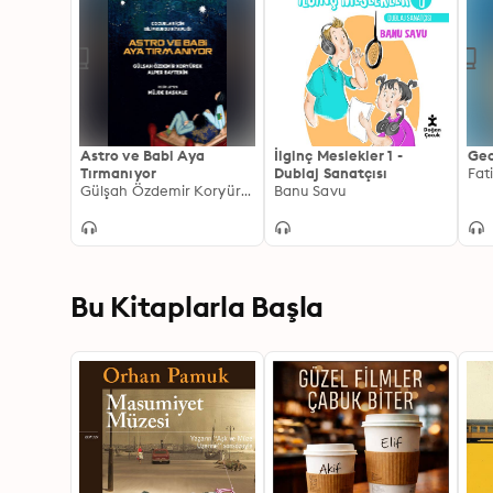
Astro ve Babi Aya
İlginç Meslekler 1 -
Gec
Tırmanıyor
Dublaj Sanatçısı
Fat
Gülşah Özdemir Koryürek, Alper Baytekin
Banu Savu
Bu Kitaplarla Başla