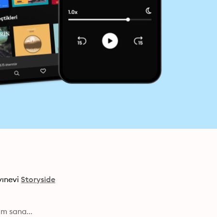
ınevi
Storyside
m sana...