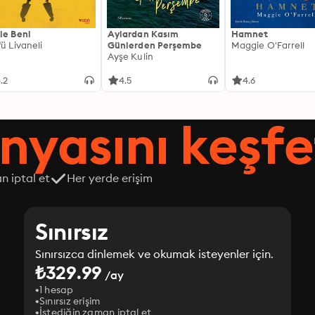
le Beni
Aylardan Kasım
Hamnet
fü Livaneli
Günlerden Perşembe
Maggie O'Farrell
Ayşe Kulin
.2
4.5
4.6
nyasını keşfe
n iptal et
Her yerde erişim
Sınırsız
Sınırsızca dinlemek ve okumak isteyenler için.
₺329.99
/ay
1 hesap
Sınırsız erişim
İstediğin zaman iptal et