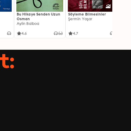
Bu Hikaye Senden Uzun
Söyleme Bilmesinler
Kürk 
Osman
Şermin Yaşar
Sabaha
Aylin Balboa
4.6
4.7
4.5
t: