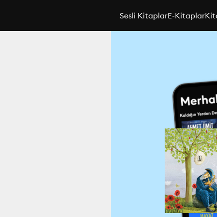
Sesli Kitaplar
E-Kitaplar
Kit