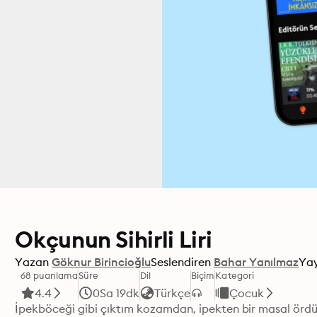
Okçunun Sihirli Liri
Yazan
Göknur Birincioğlu
Seslendiren
Bahar Yanılmaz
Yay
68 puanlama
Süre
Dil
Biçim
Kategori
4.4
0Sa 19dk
Türkçe
Çocuk
İpekböceği gibi çıktım kozamdan, ipekten bir masal ördü