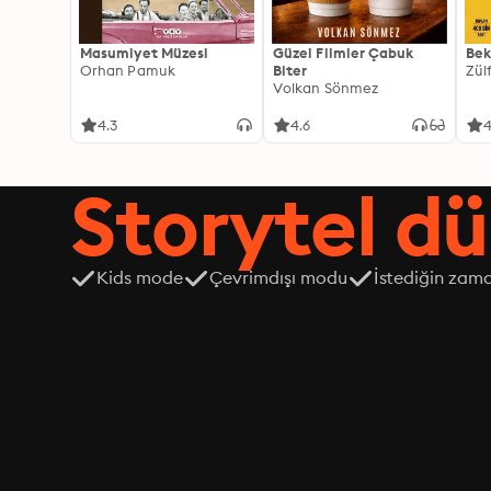
Masumiyet Müzesi
Güzel Filmler Çabuk
Bek
Orhan Pamuk
Biter
Zül
Volkan Sönmez
4.3
4.6
4
Storytel dü
Kids mode
Çevrimdışı modu
İstediğin zama