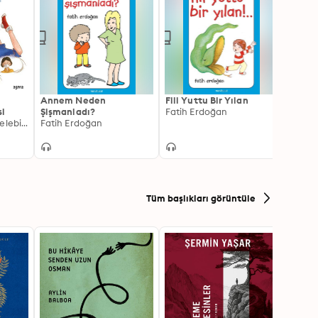
Annem Neden
Fili Yuttu Bir Yılan
Bamb
si
Şişmanladı?
Fatih Erdoğan
Felix 
Nihan Tanrıyakul Çelebioğlu, Dr. Ayşegül Tanrıyakul Bilen
Fatih Erdoğan
Tüm başlıkları görüntüle