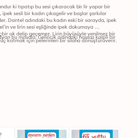
ur ki tıpatıp bu sesi çıkaracak bir lir yapar bir 
ipek sesli bir kadın çıkagelir ve başlar şarkılar 
er. Dantel adındaki bu kadın eski bir sarayda, ipek 
’in ve lirin sesi eşliğinde ipek dokumaya 
içbir ok delip geçemez. Lirin büyüsüyle yenilmez bir 
şlayan bu masala, Gelincik adındaki hassas kalpli bir 
 katmak için pelerinleri bir silaha dönüştürüverir. 