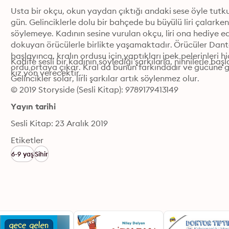
Usta bir okçu, okun yaydan çıktığı andaki sese öyle tutkund
gün. Gelinciklerle dolu bir bahçede bu büyülü liri çalarken, 
söylemeye. Kadının sesine vurulan okçu, liri ona hediye ed
dokuyan örücülerle birlikte yaşamaktadır. Örücüler Dantel
başlayınca, kralın ordusu için yaptıkları ipek pelerinleri h
Kadife sesli bir kadının söylediği şarkılarla, ninnilerle ba
ordu ortaya çıkar. Kral da bunun farkındadır ve gücüne güç
kız yön verecektir...
Gelincikler solar, lirli şarkılar artık söylenmez olur. 
© 2019 Storyside (Sesli Kitap): 9789179413149
Yayın tarihi
Sesli Kitap: 23 Aralık 2019
Etiketler
6-9 yaş
Sihir