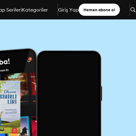
ap Serileri
Kategoriler
Giriş Yap
Hemen abone ol