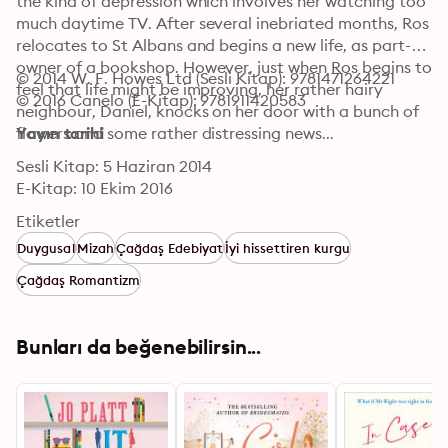
the kind of depression which involves her watching too 
much daytime TV. After several inebriated months, Ros 
relocates to St Albans and begins a new life, as part-
owner of a bookshop. However, just when Ros begins to 
© 2014 W. F. Howes Ltd (Sesli Kitap): 9781471264221
feel that life might be improving, her rather hairy 
© 2016 Canelo (E-Kitap): 9781911420583
neighbour, Daniel, knocks on her door with a bunch of 
flowers and some rather distressing news...
Yayın tarihi
Sesli Kitap: 5 Haziran 2014
E-Kitap: 10 Ekim 2016
Etiketler
Duygusal
Mizah
Çağdaş Edebiyat
İyi hissettiren kurgu
Çağdaş Romantizm
Bunları da beğenebilirsin...