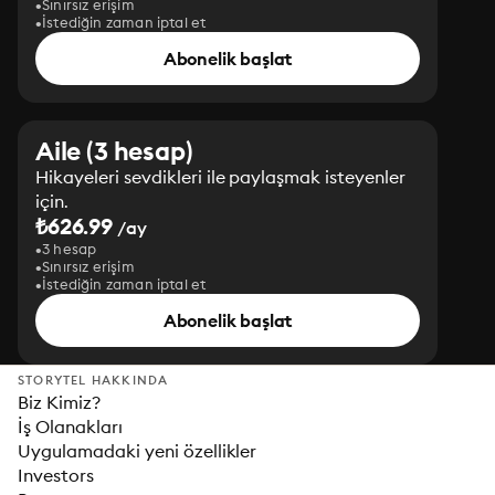
Sınırsız erişim
İstediğin zaman iptal et
Abonelik başlat
Aile (3 hesap)
Hikayeleri sevdikleri ile paylaşmak isteyenler
için.
₺626.99
/ay
3 hesap
Sınırsız erişim
İstediğin zaman iptal et
Abonelik başlat
STORYTEL HAKKINDA
Biz Kimiz?
İş Olanakları
Uygulamadaki yeni özellikler
Investors