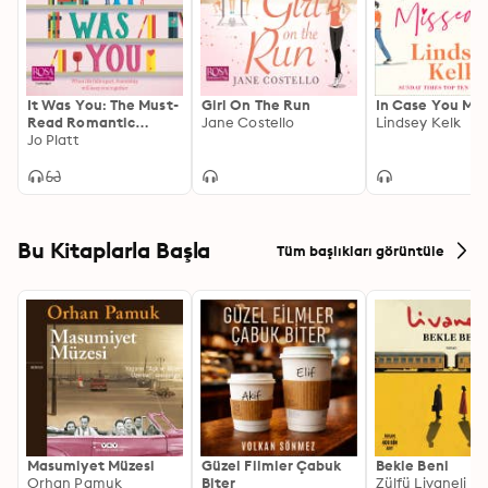
It Was You: The Must-
Girl On The Run
In Case You Mis
Read Romantic
Jane Costello
Lindsey Kelk
Comedy
Jo Platt
Bu Kitaplarla Başla
Tüm başlıkları görüntüle
Masumiyet Müzesi
Güzel Filmler Çabuk
Bekle Beni
Orhan Pamuk
Biter
Zülfü Livaneli