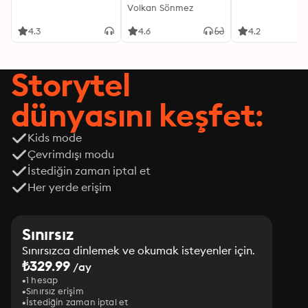
Volkan Sönmez
4.3
4.6
4.2
Storytel
dünyasını keşfet:
Kids mode
Çevrimdışı modu
İstediğin zaman iptal et
Her yerde erişim
Sınırsız
Sınırsızca dinlemek ve okumak isteyenler için.
₺329.99
/ay
1 hesap
Sınırsız erişim
İstediğin zaman iptal et