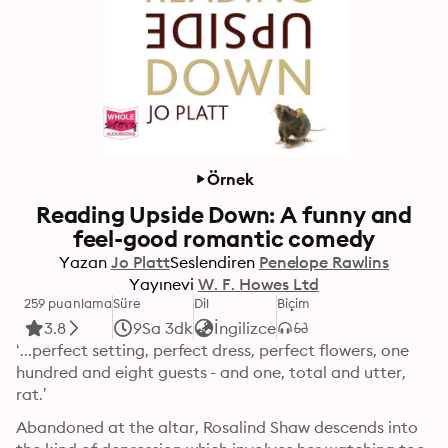
Örnek
Reading Upside Down: A funny and
feel-good romantic comedy
Yazan
Jo Platt
Seslendiren
Penelope Rawlins
Yayınevi
W. F. Howes Ltd
259 puanlama
Süre
Dil
Biçim
3.8
9Sa 3dk
İngilizce
‘...perfect setting, perfect dress, perfect flowers, one 
hundred and eight guests - and one, total and utter, 
rat.’
Abandoned at the altar, Rosalind Shaw descends into 