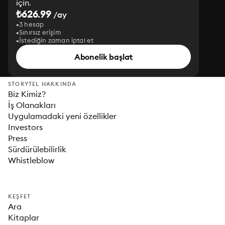
için.
₺626.99
/ay
3 hesap
Sınırsız erişim
İstediğin zaman iptal et
Abonelik başlat
STORYTEL HAKKINDA
Biz Kimiz?
İş Olanakları
Uygulamadaki yeni özellikler
Investors
Press
Sürdürülebilirlik
Whistleblow
KEŞFET
Ara
Kitaplar