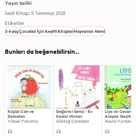
Yayın tarihi
Sesli Kitap: 5 Temmuz 2021
Etiketler
3-6 yaş
Çocuklar İçin Keyifli Kitaplar
Hayvanlar Alemi
Bunları da beğenebilirsin...
Küçük Can ve
Değerler Serisi - Ev
Liyo ve Cesaret
Domates
Kedisi Mırnav
Arayan Geyik
Yüksel Yokolma
Göktuğ Canbaba
Asena Yurtseve