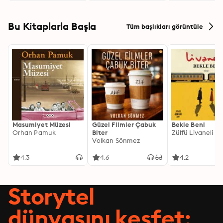
Bu Kitaplarla Başla
Tüm başlıkları görüntüle
Masumiyet Müzesi
Güzel Filmler Çabuk
Bekle Beni
Orhan Pamuk
Biter
Zülfü Livaneli
Volkan Sönmez
4.3
4.6
4.2
Storytel
dünyasını keşfet: