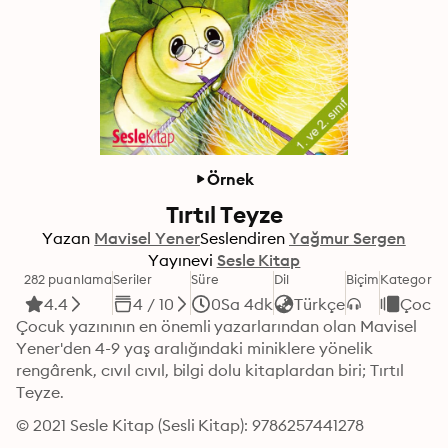
Örnek
Tırtıl Teyze
Yazan
Mavisel Yener
Seslendiren
Yağmur Sergen
Yayınevi
Sesle Kitap
282 puanlama
Seriler
Süre
Dil
Biçim
Kategori
4.4
4 / 10
0Sa 4dk
Türkçe
Çocu
Çocuk yazınının en önemli yazarlarından olan Mavisel 
Yener'den 4-9 yaş aralığındaki miniklere yönelik 
rengârenk, cıvıl cıvıl, bilgi dolu kitaplardan biri; Tırtıl 
Teyze.
© 2021 Sesle Kitap (Sesli Kitap): 9786257441278