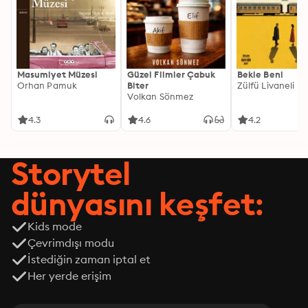
Masumiyet Müzesi
Güzel Filmler Çabuk
Bekle Beni
Orhan Pamuk
Biter
Zülfü Livaneli
Volkan Sönmez
4.3
4.6
4.2
Storytel
dünyasını keşfet:
Kids mode
Çevrimdışı modu
İstediğin zaman iptal et
Her yerde erişim