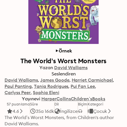
Örnek
The World’s Worst Monsters
Yazan
David Walliams
Seslendiren
David Walliams
James Goode
Harriet Carmichael
Paul Panting
Tania Rodrigues
Pui Fan Lee
Carlyss Peer
Sophia Eleni
Yayınevi
HarperCollinsChildren’sBooks
57 puanlama
Süre
Dil
Biçim
Kategori
4.6
3Sa 16dk
İngilizce
Çocuk
The World’s Worst Monsters, from Children's author 
David Walliams.