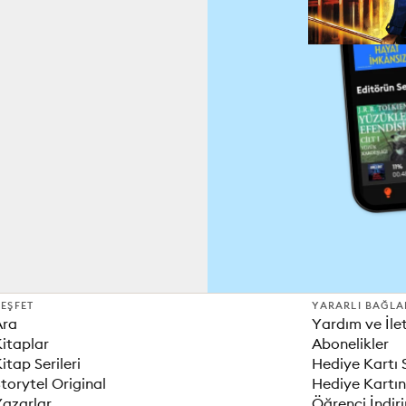
EŞFET
YARARLI BAĞLA
Ara
Yardım ve İle
itaplar
Abonelikler
itap Serileri
Hediye Kartı 
torytel Original
Hediye Kartın
Yazarlar
Öğrenci İndir