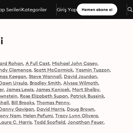
ap Serileri
Kategoriler
Giriş Yap
Hemen abone ol
i
ard Rohan
A Full Cast
Michael John Casey
ndy Clemence
Scott McCormick
Yasmin Tuazon
mas Keegan
Steve Wannall
David Jourdan
Dawn Ursula
Bradley Smith
Alyssa Wilmoth
er
James Lewis
James Konicek
Mort Shelby
wnstein
Rose Elizabeth Supan
Patrick Bussink
hall
Bill Brooks
Thomas Penny
Danny Gavigan
David Harris
Doug Brown
Tony Nam
Helen Pafumi
Tracy Lynn Olivera
Laura C. Harris
Todd Scofield
Jonathan Feuer