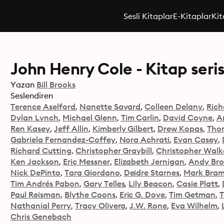
Sesli Kitaplar
E-Kitaplar
Kit
John Henry Cole - Kitap seris
Yazan
Bill Brooks
Seslendiren
Terence Aselford
Nanette Savard
Colleen Delany
Rich
Dylan Lynch
Michael Glenn
Tim Carlin
David Coyne
A
Ren Kasey
Jeff Allin
Kimberly Gilbert
Drew Kopas
Tho
Gabriela Fernandez-Coffey
Nora Achrati
Evan Casey
Richard Cutting
Christopher Graybill
Christopher Walk
Ken Jackson
Eric Messner
Elizabeth Jernigan
Andy Bro
Nick DePinto
Tara Giordano
Deidre Starnes
Mark Bram
Tim Andrés Pabon
Gary Telles
Lily Beacon
Casie Platt
Paul Reisman
Blythe Coons
Eric G. Dove
Tim Getman
Nathanial Perry
Tracy Olivera
J.W. Rone
Eva Wilhelm
Chris Genebach