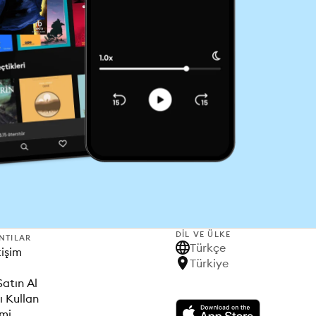
DIL VE ÜLKE
NTILAR
Türkçe
tişim
Türkiye
Satın Al
ı Kullan
imi