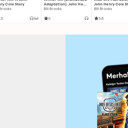
ry Cole Story
Adaptation]: John Henry
John Henry Cole S
 Brooks
Cole 3
Bill Brooks
Bill Brooks
.5
0
3.8