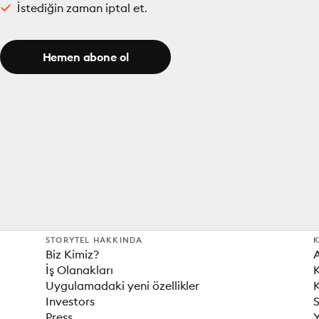
İstediğin zaman iptal et.
Hemen abone ol
STORYTEL HAKKINDA
K
Biz Kimiz?
İş Olanakları
K
Uygulamadaki yeni özellikler
K
Investors
S
Press