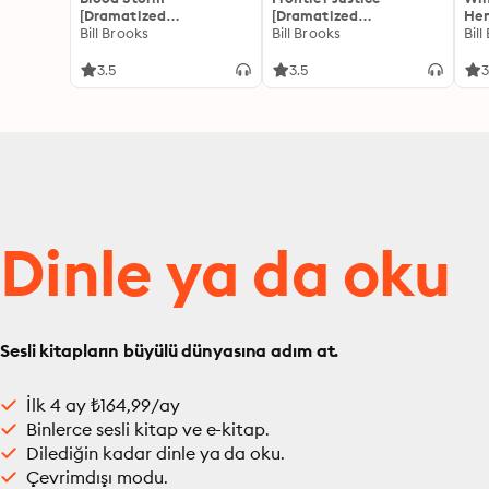
[Dramatized
[Dramatized
Hen
Adaptation]: John Henry
Bill Brooks
Adaptation]: John Henry
Bill Brooks
Bill
Cole 1
Cole 2
3.5
3.5
3
Dinle ya da oku
Sesli kitapların büyülü dünyasına adım at.
İlk 4 ay ₺164,99/ay
Binlerce sesli kitap ve e-kitap.
Dilediğin kadar dinle ya da oku.
Çevrimdışı modu.