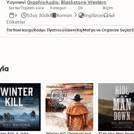
Yayınevi
GraphicAudio
Blackstone Western
Seriler
Toplam süre
Kategori
Dil
Biçim
9
53sa 30dk
Roman
İngilizce
Etiketler
Tarihsel kurgu
Radyo Tiyatrosu
Gizem
Kış
Mafya ve Organize Suçlar
D
yla
ter Kill: A John
Winter Kill [Dramatized
Ride the Man Dow