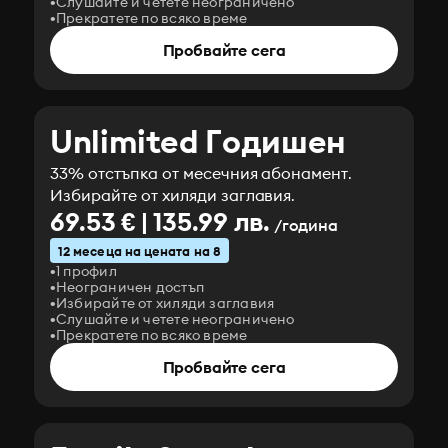
Слушайте и четете неограничено
Прекратете по всяко време
Пробвайте сега
Unlimited Годишен
33% отстъпка от месечния абонамент.
Избирайте от хиляди заглавия.
69.53 € | 135.99 лв.
/година
12 месеца на цената на 8
1 профил
Неограничен достъп
Избирайте от хиляди заглавия
Слушайте и четете неограничено
Прекратете по всяко време
Пробвайте сега