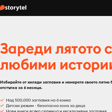
Зареди лятото 
любими истори
Избирайте от хиляди заглавия и намерете своето лятно 
отстъпка за 6 месеца.
Над 500,000 заглавия на 6 езика
Детски режим - безопасна зона за деца
Нови книги всяка седмица и ексклузивни заглавия