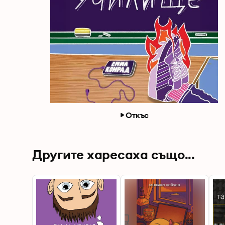
Откъс
Другите харесаха също...