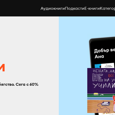
Аудиокниги
Подкасти
E-книги
Катего
с
и
бягство. Сега с 60%