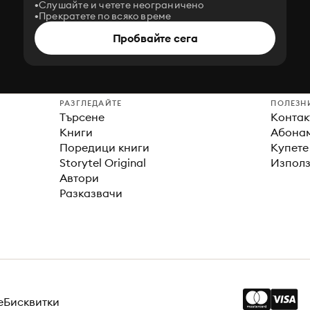
Слушайте и четете неограничено
Прекратете по всяко време
Пробвайте сега
РАЗГЛЕДАЙТЕ
ПОЛЕЗН
Търсене
Контак
Книги
Абонам
Поредици книги
Купете
Storytel Original
Използ
Автори
Разказвачи
е
Бисквитки