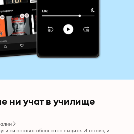
не ни учат в училище
тални
уги си остават абсолютно същите. И тогава, и 