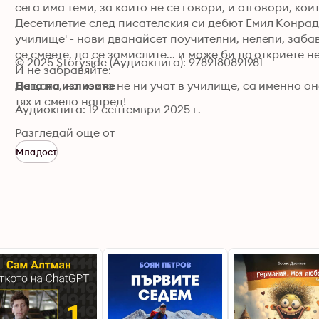
сега има теми, за които не се говори, и отговори, кои
Десетилетие след писателския си дебют Емил Конрад е
училище' - нови дванайсет поучителни, нелепи, забав
се смеете, да се замислите... и може би да откриете н
© 2025 Storyside (Аудиокнига): 9789180891981
И не забравяйте: 

Нещата, на които не ни учат в учи­лище, са именно он
Дата на излизане
тях и смело напред!
Аудиокнига: 19 септември 2025 г.
Разгледай още от
Младост