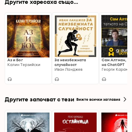
Другите харесаха също...
Като лекуващ лекар, за почти половин век, Д-р 
Чавдар Нинов е помогнал на голям брой страдащи, 
а като професор е обучил и лицензирал в своята 
методика хиляди лекари и други медицински 
работници, като по този начин, индиректно, чрез 
своите ученици е помогнал на още повече 
пациенти в целият свят.
Аз и Бог
За неизбежната
Сам Алтман, та
Калин Терзийски
случайност
на ChatGPT
Иван Ланджев
Георги Карама
Другите започват с тези
Вижте всички заглавия