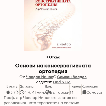
Откъс
Основи на консервативната
ортопедия
От:
Чавдар Нинов
С
Симеон Владов
Издател:
Lind & Co
16 отзив
Дължина
Език
Формат
Категория
3.9
4 Ч. 41 мин.
Български
Самоусъв
Проф. д-р Чавдар Нинов е създател на 
революционната терапевтична система 