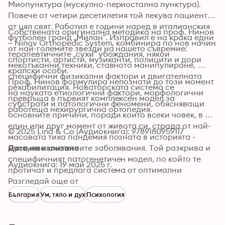
Миопунктура (мускулно-периостална пунктура). 
Повече от четири десетилетия той лекува пациенти 
от цял свят. Работил е години наред в италианския 
Собствената оригинална методика на проф. Нинов 
футболен гранд „Милан“. Изправил е на крака едни 
– Ninov Orthopedic System, комбинира по нов начин 
от най-големите звезди на нашето съвремие: 
терапевтичните „сухи“ убождания, някои 
спортисти, артисти, музиканти, полицити и дори 
мекотъканни техники, ставното манипулиране, 
кралски особи. 
специфични физикални фактори и двигателната 
Проф. Нинов формулира непознати до този момент 
рехабилитация. Новаторската система се 
на науката етиологични фактори, морфологични 
превръща в първият комплексен модел за 
субстрати и патологични феномени, обясняващи 
работеща нехирургична ортопедия. 
основните причини, поради които всеки човек, в 
един или друг момент от живота си, страда от най-
© 2025 Lind & Co (Аудиокнига): 9789180959117
масовата тиха пандемия позната в историята - 
мускулно-скелетните заболявания. Той разкрива и 
Дата на излизане
специфичният патогенетичен модел, по който те 
Аудиокнига: 19 май 2025 г.
протичат и предлага система от оптимални 
диагностични, терапевтични и превантивни мерки, 
Разгледай още от
за да може всяко човешко същество да достигне 
България
Ум, тяло и дух
Психология
двигателен оптимум и свободен от 
инвалидизиращи болки живот.
