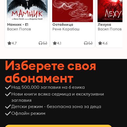
Мамник - E1
Остайница
Лехуса
Васил Попов
Рене Карабаш
Васил Попов
4.7
4.1
4.6
Изберете своя
абонамент
Над 500,000 заглавия на 6 езика
Нови книги всяка седмица и ексклузивни
заглавия
Детски режим - безопасна зона за деца
Офлайн режим