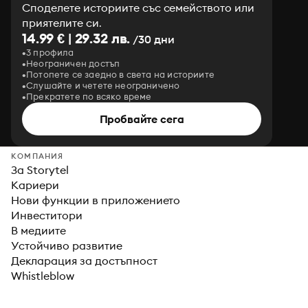
Споделете историите със семейството или
приятелите си.
14.99 € | 29.32 лв.
/30 дни
3 профила
Неограничен достъп
Потопете се заедно в света на историите
Слушайте и четете неограничено
Прекратете по всяко време
Пробвайте сега
КОМПАНИЯ
За Storytel
Кариери
Нови функции в приложението
Инвеститори
В медиите
Устойчиво развитие
Декларация за достъпност
Whistleblow