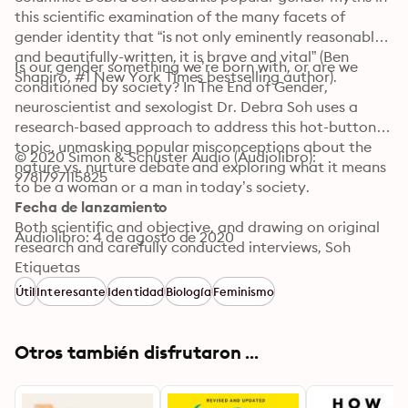
this scientific examination of the many facets of 
gender identity that “is not only eminently reasonable 
and beautifully-written, it is brave and vital” (Ben 
Is our gender something we’re born with, or are we 
Shapiro, #1 New York Times bestselling author).
conditioned by society? In The End of Gender, 
neuroscientist and sexologist Dr. Debra Soh uses a 
research-based approach to address this hot-button 
topic, unmasking popular misconceptions about the 
© 2020 Simon & Schuster Audio (Audiolibro): 
nature vs. nurture debate and exploring what it means 
9781797115825
to be a woman or a man in today’s society.

Fecha de lanzamiento
Both scientific and objective, and drawing on original 
Audiolibro: 4 de agosto de 2020
research and carefully conducted interviews, Soh 
tackles a wide range of issues, such as gender-neutral 
Etiquetas
parenting, gender dysphoric children, and the 
Útil
Interesante
Identidad
Biología
Feminismo
neuroscience of being transgender. She debates 
today’s accepted notion that gender is a social 
construct and a spectrum, and challenges the idea 
Otros también disfrutaron ...
that there is no difference between how male and 
female brains operate.
