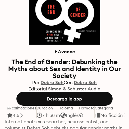
Avance
The End of Gender: Debunking the
Myths about Sex and Identity in Our
Society
Por
Debra Soh
Con
Debra Soh
Editorial
Simon & Schuster Audio
Descarga la app
66 calificaciones
Duración
Idioma
Formato
Categoría
4.5
7 h 38 m
Inglés
No ficción
International sex researcher, neuroscientist, and 
columnist Debra Soh debunks popular gender myths in 