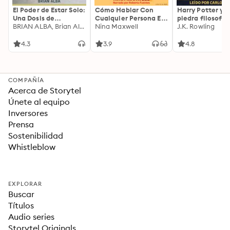
El Poder de Estar Solo:
Cómo Hablar Con
Harry Potter y l
Una Dosis de
Cualquier Persona En
piedra filosofal
Motivación
BRIAN ALBA, Brian Alba
Cualquier Lugar Y En
Nina Maxwell
J.K. Rowling
Acompañada de
Cualquier Momento
Ideas Revolucionarias
4.3
3.9
4.8
Para una Vida Mejor
COMPAÑÍA
Acerca de Storytel
Únete al equipo
Inversores
Prensa
Sostenibilidad
Whistleblow
EXPLORAR
Buscar
Títulos
Audio series
Storytel Originals