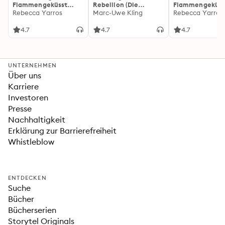
Flammengeküsst
Rebellion (Die
Flammengeküss
(Flammengeküsst-
Rebecca Yarros
Känguru-Werke 5)
Marc-Uwe Kling
(Flammengeküs
Rebecca Yarros
Reihe 1)
Reihe 2): Die
heißersehnte
4.7
4.7
4.7
Fortsetzung des
Fantasy-Erfolgs
»Fourth Wing«
UNTERNEHMEN
Über uns
Karriere
Investoren
Presse
Nachhaltigkeit
Erklärung zur Barrierefreiheit
Whistleblow
ENTDECKEN
Suche
Bücher
Bücherserien
Storytel Originals