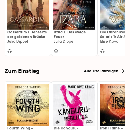
Cassardim 1: Jenseits
Izara 1: Das ewige
Die Chroniken 
der goldenen Brücke
Feuer
Solaris 1: Air A
Julia Dippel
Julia Dippel
Elise Kova
Zum Einstieg
Alle Titel anzeigen
Fourth Wing –
Die Känguru-
Iron Flame –