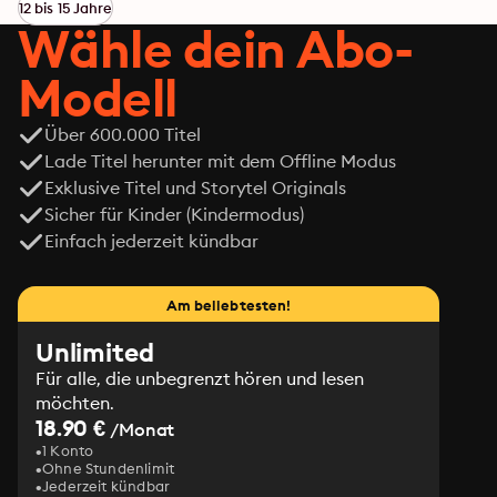
Antworten. Vor ihnen tut sich ein Abgrund aus Intrigen, 
12 bis 15 Jahre
Verrat und den Machtspielen einer verborgenen 
Wähle dein Abo-
Gesellschaft auf, in der Ari ihren Platz finden und vor 
allem überleben muss.
Modell
Über 600.000 Titel
Lade Titel herunter mit dem Offline Modus
Exklusive Titel und Storytel Originals
Sicher für Kinder (Kindermodus)
Einfach jederzeit kündbar
Am beliebtesten!
Unlimited
Für alle, die unbegrenzt hören und lesen
möchten.
18.90 €
/Monat
1 Konto
Ohne Stundenlimit
Jederzeit kündbar