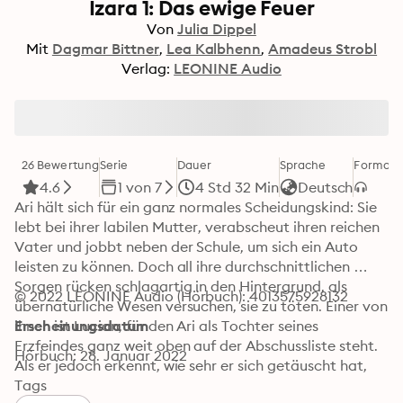
Izara 1: Das ewige Feuer
Von
Julia Dippel
Mit
Dagmar Bittner
Lea Kalbhenn
Amadeus Strobl
Verlag:
LEONINE Audio
26 Bewertung
Serie
Dauer
Sprache
Format
K
4.6
1 von 7
4 Std 32 Min
Deutsch
Ari hält sich für ein ganz normales Scheidungskind: Sie 
lebt bei ihrer labilen Mutter, verabscheut ihren reichen 
Vater und jobbt neben der Schule, um sich ein Auto 
leisten zu können. Doch all ihre durchschnittlichen 
Sorgen rücken schlagartig in den Hintergrund, als 
© 2022 LEONINE Audio (Hörbuch): 4013575928132
übernatürliche Wesen versuchen, sie zu töten. Einer von 
ihnen ist Lucian, für den Ari als Tochter seines 
Erscheinungsdatum
Erzfeindes ganz weit oben auf der Abschussliste steht. 
Hörbuch: 28. Januar 2022
Als er jedoch erkennt, wie sehr er sich getäuscht hat, 
begeben sich die beiden auf die gefährliche Suche nach 
Tags