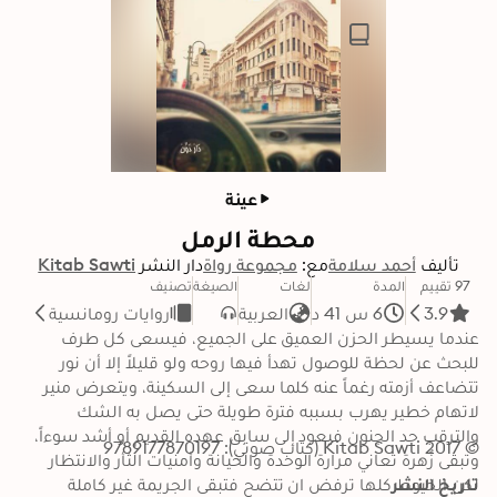
عينة
محطة الرمل
تأليف
أحمد سلامة
مع:
مجموعة رواة
دار النشر
Kitab Sawti
97 تقييم
المدة
لغات
الصيغة
تصنيف
3.9
6 س 41 د
العربية
روايات رومانسية
عندما يسيطر الحزن العميق على الجميع، فيسعى كل طرف 
للبحث عن لحظة للوصول تهدأ فيها روحه ولو قليلاً إلا أن نور 
تتضاعف أزمته رغماً عنه كلما سعى إلى السكينة، ويتعرض منير 
لاتهام خطير يهرب بسببه فترة طويلة حتى يصل به الشك 
والترقب حد الجنون فيعود إلى سابق عهده القديم أو أشد سوءاً، 
© 2017 Kitab Sawti (كتاب صوتي): 9789177870197
وتبقى زُهرة تعاني مرارة الوحدة والخيانة وأمنيات الثأر والانتظار 
تاريخ النشر
لكن الخيوط كلها ترفض ان تتضح فتبقى الجريمة غير كاملة 