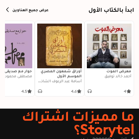
ابدأ بالكتاب الأول
عرض جميع العناوين
معرض الموت
أوراق شمعون المصري
حوار مع صديقي ال
أحمد خالد توفيق
الموسم الأول
مصطفى محمود
أسامة عبد الرءوف الشاذلي
4.5
4.6
4
ما مميزات اشتراك
Storytel؟