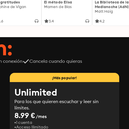
 gratitudes
El método Elisa
La Biblioteca de la
phine de Vigan
Mamen de Blas
Medianoche (AdN)
Matt Haig
.6
3.4
4.2
n:
n conexión
Cancela cuando quieras
¡Más popular!
Unlimited
Para los que quieren escuchar y leer sin
límites.
8.99 €
/mes
1 cuenta
Acceso Ilimitado