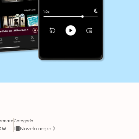
ormato
Categoría
Novela negra