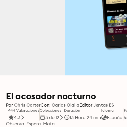
El acosador nocturno
Por
Chris Carter
Con:
Carlos Olalla
Editor
Jentas ES
444 Valoraciones
Colecciones
Duración
Idioma
F
4.3
3 de 12
13 Hora 24 min
Español
Observa. Espera. Mata.