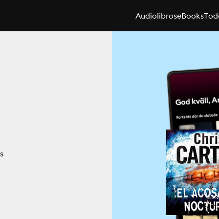
Audiolibros
eBooks
Toda
s