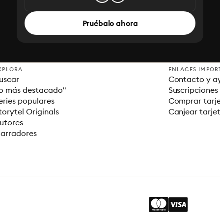
Pruébalo ahora
XPLORA
ENLACES IMPOR
uscar
Contacto y a
o más destacado"
Suscripciones
eries populares
Comprar tarje
torytel Originals
Canjear tarje
utores
arradores