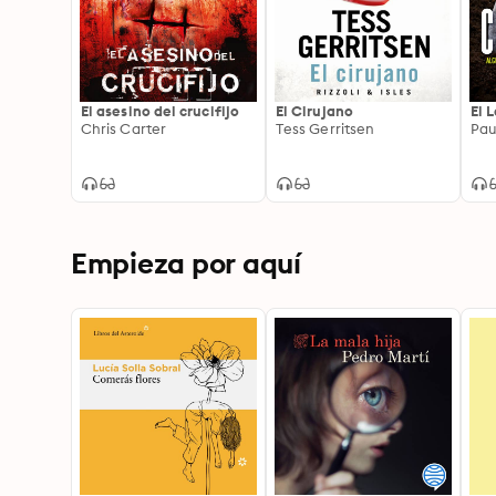
El asesino del crucifijo
El Cirujano
El 
Chris Carter
Tess Gerritsen
Pau
Empieza por aquí