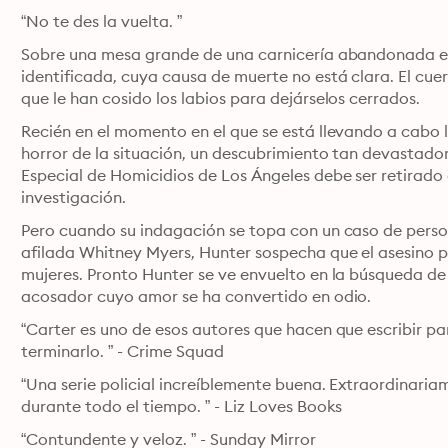
“No te des la vuelta. ”
Sobre una mesa grande de una carnicería abandonada en
identificada, cuya causa de muerte no está clara. El cue
que le han cosido los labios para dejárselos cerrados.
Recién en el momento en el que se está llevando a cabo l
horror de la situación, un descubrimiento tan devastador
Especial de Homicidios de Los Ángeles debe ser retirado
investigación.
Pero cuando su indagación se topa con un caso de person
afilada Whitney Myers, Hunter sospecha que el asesino p
mujeres. Pronto Hunter se ve envuelto en la búsqueda de 
acosador cuyo amor se ha convertido en odio.
“Carter es uno de esos autores que hacen que escribir par
terminarlo. ” - Crime Squad
“Una serie policial increíblemente buena. Extraordinariame
durante todo el tiempo. ” - Liz Loves Books
“Contundente y veloz. ” - Sunday Mirror