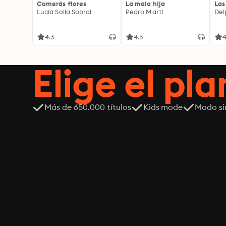
Comerás flores
La mala hija
Las
Lucía Solla Sobral
Pedro Martí
Del
4.3
4.5
4
Elige el pla
Más de 650.000 títulos
Kids mode
Modo si