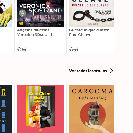
Ángeles muertos
Cueste lo que cueste
Veran
Veronica Sjöstrand
Paul Cleave
M.W. 
Ver todos los títulos