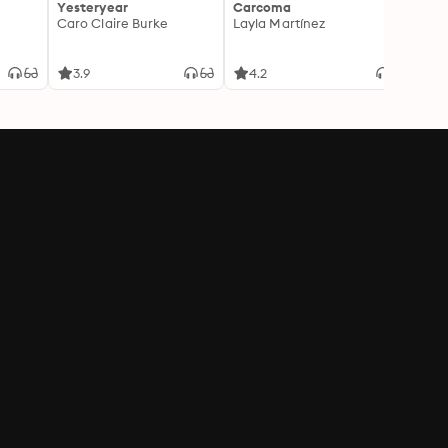
Yesteryear
Carcoma
La no
Caro Claire Burke
Layla Martínez
(Insp
1)
Carm
3.9
4.2
4.3