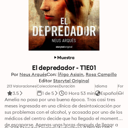
Muestra
El depredador - T1E01
Por
Neus Arqués
Con:
Íñigo Asiain
Rosa Campillo
Editor
Storytel Original
213 Valoraciones
Colecciones
Duración
Idioma
Form
3.5
1 de 5
0 Hora 53 min
Español
Amelia no pasa por una buena época. Tras casi tres 
meses ingresada en una clínica de desintoxicación por 
sus problemas con el alcohol, y acosada por uno de los 
médicos del centro decide que ha llegado el momento 
de escaparse. Apenas unas horas después de llegar a 
© 2018 Storytel Original (Audiolibro): 9789178177912