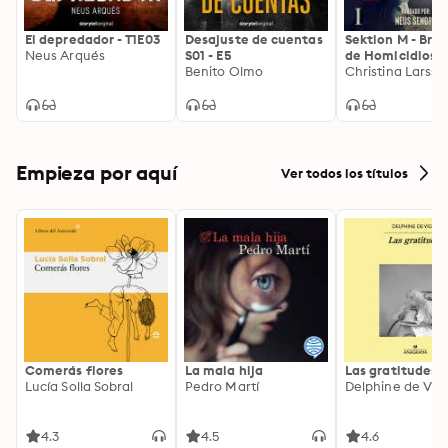
El depredador - T1E03
Desajuste de cuentas
Sektion M - Bri
Neus Arqués
S01 - E5
de Homicidios I
Benito Olmo
Christina Larsso
Empieza por aquí
Ver todos los títulos
Comerás flores
La mala hija
Las gratitudes
Lucía Solla Sobral
Pedro Martí
Delphine de Vig
4.3
4.5
4.6