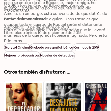
casa se entera de que Raquel, su mejor amiga, ha 
© 2018 Storytel Original (Libro electrónico): 
muerto. La tesis de la policía apunta al suicidio; 
9789178178018
Amelia, sin embargo, está convencida de que detrás de 
esta muerte se esconde alguien. Unos tatuajes que 
Fecha de lanzamiento
ocupan todo el cuerpo de Raquel serán el detonante 
Audiolibro: 10 de diciembre de 2018
para que Amelia inicie una investigación que la llevará 
Libro electrónico: 10 de diciembre de 2018
más lejos de lo que jamás hubiese imaginado. Pero esta 
es también la historia de una fantasía, la del 
Etiquetas
depredador, siempre al acecho, a la espera del mejor 
Storytel Original
Grabado en español ibérico
Kosmopolis 2019
momento para atacar. ¿Estamos preparados para 
Mujeres protagonistas
Novelas de detectives
aceptar que el mal vive tan cerca?
Otros también disfrutaron ...