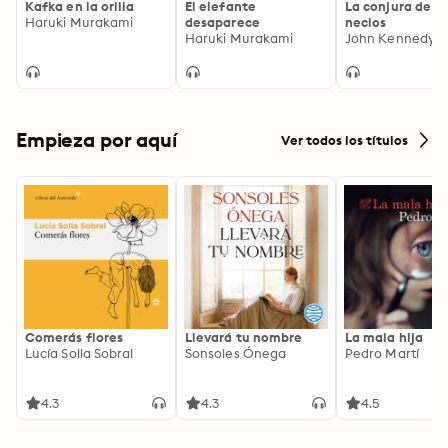
Kafka en la orilla
El elefante
La conjura de lo
Haruki Murakami
desaparece
necios
Haruki Murakami
John Kennedy T
Empieza por aquí
Ver todos los títulos
Comerás flores
Llevará tu nombre
La mala hija
Lucía Solla Sobral
Sonsoles Ónega
Pedro Martí
4.3
4.3
4.5