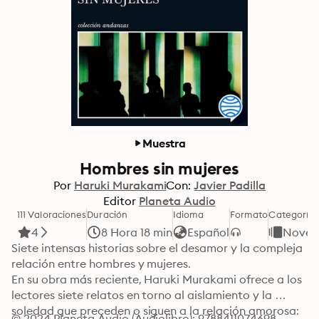
Muestra
Hombres sin mujeres
Por
Haruki Murakami
Con:
Javier Padilla
Editor
Planeta Audio
111 Valoraciones
Duración
Idioma
Formato
Categoría
4
8 Hora 18 min
Español
Novel
Siete intensas historias sobre el desamor y la compleja 
relación entre hombres y mujeres.

En su obra más reciente, Haruki Murakami ofrece a los 
lectores siete relatos en torno al aislamiento y la 
soledad que preceden o siguen a la relación amorosa: 
© 2024 Planeta Audio (Audiolibro): 9788411074698