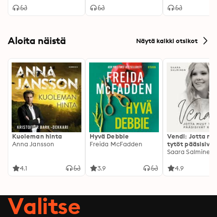
Aloita näistä
Näytä kaikki otsikot
Kuoleman hinta
Hyvä Debbie
Vendi: Jotta mu
Anna Jansson
Freida McFadden
tytöt pääsisivät
kotiin
Saara Salminen
4.1
3.9
4.9
Valitse