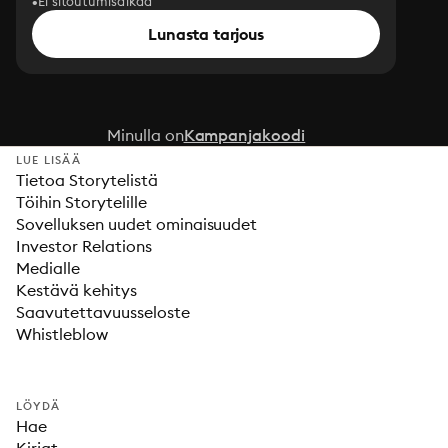
Ei sitoutumisaikaa
Lunasta tarjous
Minulla on
Kampanjakoodi
LUE LISÄÄ
Tietoa Storytelistä
Töihin Storytelille
Sovelluksen uudet ominaisuudet
Investor Relations
Medialle
Kestävä kehitys
Saavutettavuusseloste
Whistleblow
LÖYDÄ
Hae