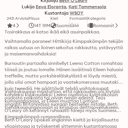
Kirjailija
Beth O'Leary
Lukija
Eeva Eloranta
Kati Tammensola
Kustantaja
WSOY
2431 Arviota
Pituus
Kieli
Formaatti
Kategoria
4
14T 19M
Suomi
Romaanit
Tosirakkaus ei katso ikää eikä asuinpaikkaa.
Vaihtamalla paranee! Hittikirja Kimppakämpän tekijän 
raikas uutuus on iloinen sekoitus rakkautta, ystävyyttä 
ja maisemanvaihdoksia!
Burnoutin partaalla sinnitellyt Leena Cotton romahtaa 
töissä ja joutuu lomalle. Hänen isoäitinsä Eileen haluaisi 
treffeille, mutta yorkshireläiskylästä ei löydy miestä, 
jolla olisi omat hampaat ja vaatekomerossa muutakin 
kuin tweediä. He päättävät tehdä vaihtokaupat 
Vaihtokauppa muistuttaa, että rakkauden voi löytää 
kahdeksi kuukaudeksi: Leena osallistuu kylätalkoisiin 
oudosta paikasta tai aivan nenän edestä. Teos 
kumisaappaissa, ja Eileen muuttaa Lontoon 
singahti Britanniassa suoraan bestseller-listalle. Beth 
trendikaupunginosaan ja kirjautuu deittisovellukseen.
O’Leary on kerännyt runsaasti faneja myös Suomessa 
Kimppakämppä-romaanillaan.
Beth O’Leary opiskeli englannin kieltä ja kirjallisuutta 
yliopistossa ja työskenteli sittemmin kustantamossa 