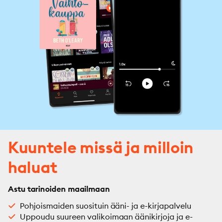
Kuuntele missä ja milloin
haluat
Astu tarinoiden maailmaan
Pohjoismaiden suosituin ääni- ja e-kirjapalvelu
Uppoudu suureen valikoimaan äänikirjoja ja e-