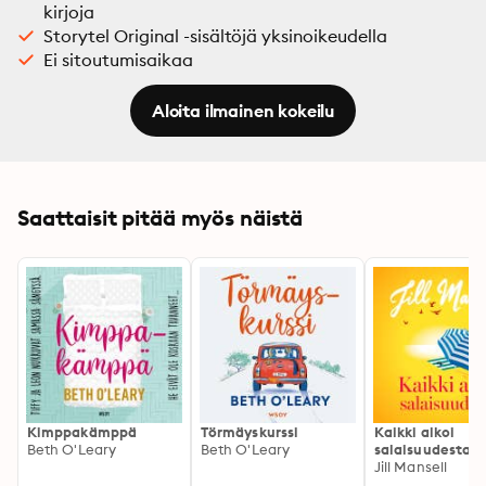
kirjoja
Storytel Original -sisältöjä yksinoikeudella
Ei sitoutumisaikaa
Aloita ilmainen kokeilu
Saattaisit pitää myös näistä
Kimppakämppä
Törmäyskurssi
Kaikki alkoi
Beth O'Leary
Beth O'Leary
salaisuudesta
Jill Mansell