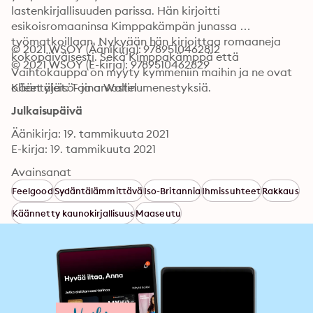
lastenkirjallisuuden parissa. Hän kirjoitti 
esikoisromaaninsa Kimppakämpän junassa 
työmatkoillaan. Nykyään hän kirjoittaa romaaneja 
© 2021 WSOY (Äänikirja): 9789510462812
kokopäiväisesti. Sekä Kimppakämppä että 
© 2021 WSOY (E-kirja): 9789510462829
Vaihtokauppa on myyty kymmeniin maihin ja ne ovat 
olleet yleisö- ja arvostelumenestyksiä.
Kääntäjät: Taina Wallin
Julkaisupäivä
Äänikirja: 19. tammikuuta 2021
E-kirja: 19. tammikuuta 2021
Avainsanat
Feelgood
Sydäntälämmittävä
Iso-Britannia
Ihmissuhteet
Rakkaus
Käännetty kaunokirjallisuus
Maaseutu