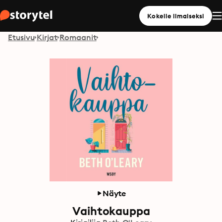
Kokeile ilmaiseksi
Etusivu
Kirjat
Romaanit
Näyte
Vaihtokauppa