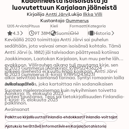
kadonneesta isoisoisästä ja
luovutettuun Karjalaan jääneistä
Kirjailija
Antti Järvi
Lukija
Ilkka Villi
Kustantaja
Gummerus
1205 Arviota
Pituus
Kieli
Formaatti
Kategoria
4.3
9T 38M
Suomi
Historia
Keväällä 2020 toimittaja Antti Järvi sai puhelun 
sedältään, jota vaivasi oman isoisänsä kohtalo. Tämä 
Antti Järvi (s. 1882) jäi talvisodan päättyessä kotiinsa 
Jaakkimaan, Laatokan Karjalaan, kun muu perhe lähti 
evakkoon. Välirauhan aikana tuli muutama kirje, sen 
© 2023 Gummerus (Äänikirja): 9789512436224
jälkeen miehestä ei kuultu enää koskaan. Antti Järvi 
© 2023 Gummerus (E-kirja): 9789512436231
alkoi selvittää kaimansa tarinaa. Syntyi romaanin lailla 
avautuva teos, joka kartoittaa niin sodanaikaisen 
Julkaisupäivä
Suomen mielenmaisemaa kuin nykyihmisen toivetta 
Äänikirja: 15. elokuuta 2023
tuntea taustansa. Teos sai tietokirjallisuuden Finlandia-
E-kirja: 15. elokuuta 2023
palkinnon.
Avainsanat
Palkittua kirjallisuutta
Finlandia-ehdokkaat
Finlandia-voittajat
Ajatuksia herättävä
Informatiivinen
Karjala
Sotahistoria