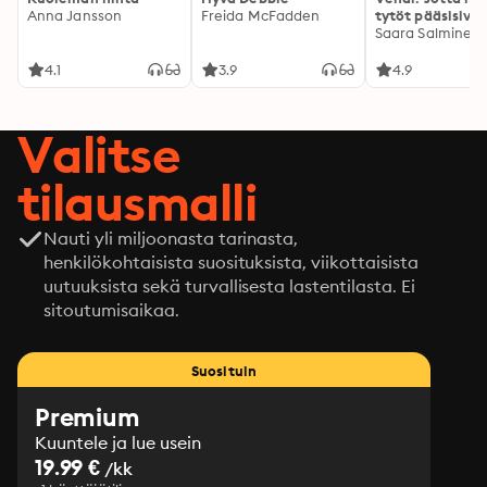
Anna Jansson
Freida McFadden
tytöt pääsisivät
kotiin
Saara Salminen
4.1
3.9
4.9
Valitse
tilausmalli
Nauti yli miljoonasta tarinasta,
henkilökohtaisista suosituksista, viikottaisista
uutuuksista sekä turvallisesta lastentilasta. Ei
sitoutumisaikaa.
Suosituin
Premium
Kuuntele ja lue usein
19.99 €
/kk