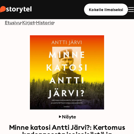
Kokeile ilmaiseksi
Etusivu
Kirjat
Historia
Näyte
Minne katosi Antti Järvi?: Kertomus