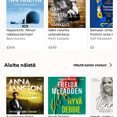
Naparetki: Minun
Isäni vaiettu
Samaan virtaan
rakkaustarinani
sotavankeus
Putinin sota nai
Bea Uusma
Petri Saraste
vastaan
Sofi Oksanen
Aloita näistä
Näytä kaikki otsikot
Kuoleman hinta
Hyvä Debbie
Vendi: Jotta mu