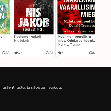
la
Kuoleman enkeli
Maailman vaarallisin
Canno
Nis Jakob
mies. Kuinka perheeni
Rokkia
loi Donald Trumpin
Mary L. Trump
3.5
4
3.1
a lastentilasta. Ei sitoutumisaikaa.