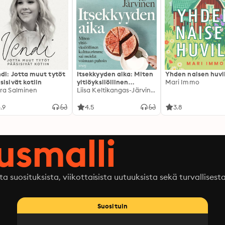
di: Jotta muut tytöt
Itsekkyyden aika: Miten
Yhden naisen huvi
sisivät kotiin
yltiöyksilöllinen
Mari Immo
ra Salminen
kulttuurimme sai
Liisa Keltikangas-Järvinen
meidät voimaan pahoin
.9
4.5
3.8
ausmalli
ta suosituksista, viikottaisista uutuuksista sekä turvallisest
Suosituin