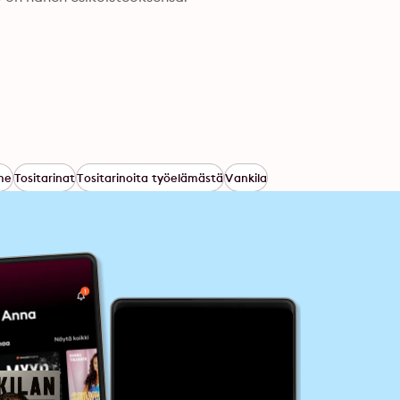
ime
Tositarinat
Tositarinoita työelämästä
Vankila