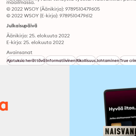
maailmassa.
© 2022 WSOY (Äänikirja): 9789510479605
© 2022 WSOY (E-kirja): 9789510479612
Julkaisupäivä
Äänikirja: 25. elokuuta 2022
E-kirja: 25. elokuuta 2022
Avainsanat
Ajatuksia herättävä
Informatiivinen
Rikollisuus
Johtaminen
True cr
ja