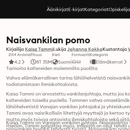
Äänikirjat
E-kirjat
Kategoriat
Opiskelij
Naisvankilan pomo
Kirjailija
Kaisa Tammi
Lukija
Johanna Kokko
Kustantaja
2134 Arviota
Pituus
Kieli
Formaatti
Kategoria
4.2
8T 35M
Suomi
Elämäkerrat
Tarinoita kaltereiden molemmilta puolilta
Vahva elämäkerrallinen tarina lähiöhelvetistä naisvanki
todistamistaan ihmiskohtaloista.
Kaisa Tammi on arvostettu vankilanjohtaja, mutta jos kohta
kaltereiden toisella puolella. Tammen vahva omaelämäker
lähiöhelvetistä Vanajan vankilan johtajaksi ja yhteiskunn
Tammi avaa naisrikollisiin liitettyjä myyttejä ja kertoo ty
mutta myös toivoa antavista ihmiskohtaloista sekä siitä
Kaisa Tammi on Vanajan vankilan johtaja. Naisasialiitto
itseään. Tammi paljastaa myös, millaista on ollut tehdä u
naisvankien hyväksi tehdystä työstä. Naisvankilan pomo