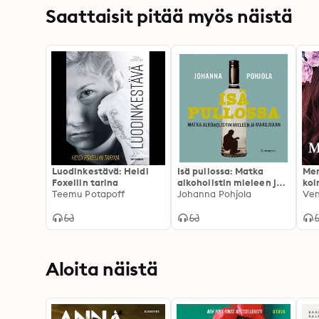
Saattaisit pitää myös näistä
Luodinkestävä: Heidi
Isä pullossa: Matka
Mer
Foxellin tarina
alkoholistin mieleen ja
koi
Teemu Potapoff
maailmaan
Johanna Pohjola
Aloita näistä