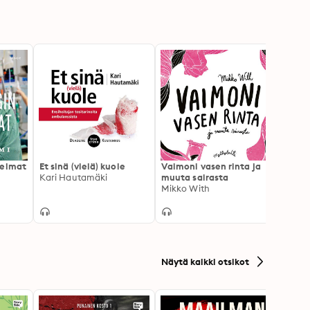
telmat
Et sinä (vielä) kuole
Vaimoni vasen rinta ja
Prinse
Kari Hautamäki
muuta sairasta
Jauhi
Mikko With
prinse
Johan
uskom
vapau
Näytä kaikki otsikot