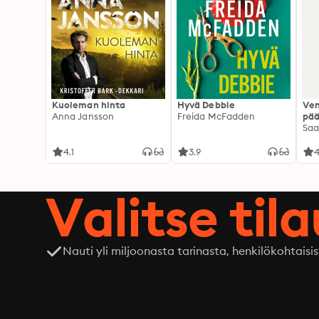
Kuoleman hinta
Hyvä Debbie
Ven
Anna Jansson
Freida McFadden
pää
Saa
4.1
3.9
4
Valitse til
Nauti yli miljoonasta tarinasta, henkilökohtaisis