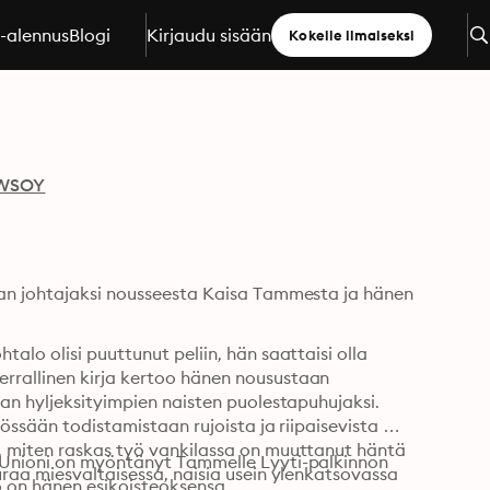
a-alennus
Blogi
Kirjaudu sisään
Kokeile ilmaiseksi
WSOY
lan johtajaksi nousseesta Kaisa Tammesta ja hänen 
lo olisi puuttunut peliin, hän saattaisi olla 
rallinen kirja kertoo hänen nousustaan 
an hyljeksityimpien naisten puolestapuhujaksi. 
össään todistamistaan rujoista ja riipaisevista 
, miten raskas työ vankilassa on muuttanut häntä 
 Unioni on myöntänyt Tammelle Lyyti-palkinnon 
raa miesvaltaisessa, naisia usein ylenkatsovassa 
 on hänen esikoisteoksensa.