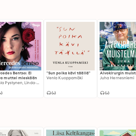
cedes Bentso: Ei
"Sun poika kävi täällä"
Aivokirurgin muis
ra muttei mieskään
Venla Kuoppamäki
Juha Hernesniemi
Venla Pystynen, Linda-Maria Raninen