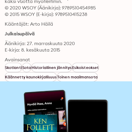
kaksi vuotta myöhemmin.
© 2020 WSOY (Äänikirja): 9789510454985
© 2015 WSOY (E-kirja): 9789510415238
Kääntäjät: Arto Häilä
Julkaisupäivä
Äänikirja: 27. marraskuuta 2020
E-kirja: 8. kesäkuuta 2015
Avainsanat
Skotlanti
Sota
Historiallinen jännitys
Esikoisteokset
Käännetty kaunokirjallisuus
Toinen maailmansota