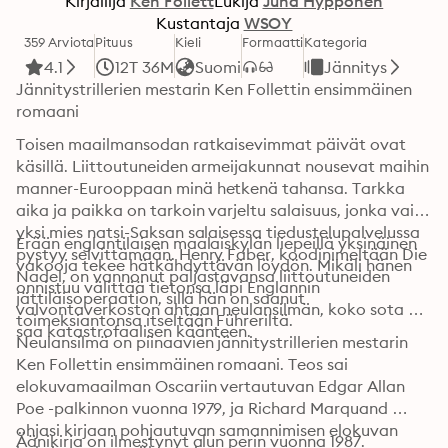
Kirjailija
Ken Follett
Lukija
Juha Hyppönen
Kustantaja
WSOY
359 Arviota
Pituus
Kieli
Formaatti
Kategoria
4.1
12T 36M
Suomi
Jännitys
Jännitystrillerien mestarin Ken Follettin ensimmäinen 
romaani
Toisen maailmansodan ratkaisevimmat päivät ovat 
käsillä. Liittoutuneiden armeijakunnat nousevat maihin 
manner-Eurooppaan minä hetkenä tahansa. Tarkka 
aika ja paikka on tarkoin varjeltu salaisuus, jonka vain 
yksi mies natsi-Saksan salaisessa tiedustelupalvelussa 
Erään englantilaisen maalaiskylän liepeillä yksinäinen 
pystyy selvittämään. Henry Faber, koodinimeltään Die 
vakooja tekee hätkähdyttävän löydön. Mikäli hänen 
Nadel, on vannonut paljastavansa liittoutuneiden 
onnistuu välittää tietonsa läpi Englannin 
jättiläisoperaation, sillä hän on saanut 
valvontaverkoston ahtaan neulansilmän, koko sota 
toimeksiantonsa itseltään Führeriltä.
saa katastrofaalisen käänteen.
Neulansilmä on piinaavien jännitystrillerien mestarin 
Ken Follettin ensimmäinen romaani. Teos sai 
elokuvamaailman Oscariin vertautuvan Edgar Allan 
Poe -palkinnon vuonna 1979, ja Richard Marquand 
ohjasi kirjaan pohjautuvan samannimisen elokuvan 
Äänikirja on ilmestynyt alun perin vuonna 1987.