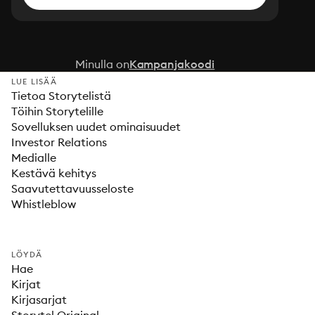
Minulla on
Kampanjakoodi
LUE LISÄÄ
Tietoa Storytelistä
Töihin Storytelille
Sovelluksen uudet ominaisuudet
Investor Relations
Medialle
Kestävä kehitys
Saavutettavuusseloste
Whistleblow
LÖYDÄ
Hae
Kirjat
Kirjasarjat