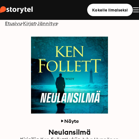
Kokeile ilmaiseksi
Etusivu
Kirjat
Jännitys
Näyte
Neulansilmä