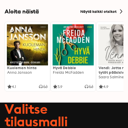
Aloita näistä
Näytä kaikki otsikot
Kuoleman hinta
Hyvä Debbie
Vendi: Jotta mu
Anna Jansson
Freida McFadden
tytöt pääsisivät
kotiin
Saara Salminen
4.1
3.9
4.9
Valitse
tilausmalli