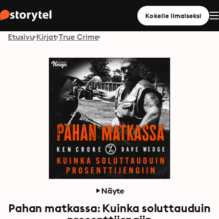
Kokeile ilmaiseksi
Etusivu
Kirjat
True Crime
Näyte
Pahan matkassa: Kuinka soluttauduin