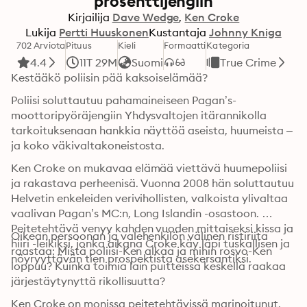
prosenttijengiin
Kirjailija
Dave Wedge
Ken Croke
Lukija
Pertti Huuskonen
Kustantaja
Johnny Kniga
702 Arviota
Pituus
Kieli
Formaatti
Kategoria
4.4
11T 29M
Suomi
True Crime
Kestääkö poliisin pää kaksoiselämää?
Poliisi soluttautuu pahamaineiseen Pagan’s-
moottoripyöräjengiin Yhdysvaltojen itärannikolla 
tarkoituksenaan hankkia näyttöä aseista, huumeista – 
ja koko väkivaltakoneistosta.
Ken Croke on mukavaa elämää viettävä huumepoliisi 
ja rakastava perheenisä. Vuonna 2008 hän soluttautuu 
Helvetin enkeleiden verivihollisten, valkoista ylivaltaa 
vaalivan Pagan’s MC:n, Long Islandin -osastoon. 
Peitetehtävä venyy kahden vuoden mittaiseksi kissa ja 
Oikean persoonan ja valehenkilön välinen ristiriita 
hiiri -leikiksi, jonka aikana Croke käy läpi tuskallisen ja 
raastaa: Mistä poliisi-Ken alkaa ja mihin rosvo-Ken 
nöyryyttävän tien prospektista asekersantiksi.
loppuu? Kuinka toimia lain puitteissa keskellä raakaa 
järjestäytynyttä rikollisuutta?
Ken Croke on monissa peitetehtävissä marinoitunut, 