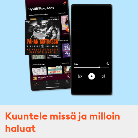
Kuuntele missä ja milloin
haluat