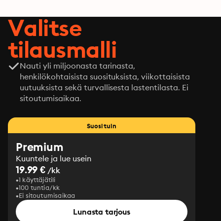
Valitse
tilausmalli
Nauti yli miljoonasta tarinasta,
henkilökohtaisista suosituksista, viikottaisista
uutuuksista sekä turvallisesta lastentilasta. Ei
sitoutumisaikaa.
Suosituin
Premium
Kuuntele ja lue usein
19.99 €
/kk
1 käyttäjätili
100 tuntia/kk
Ei sitoutumisaikaa
Lunasta tarjous