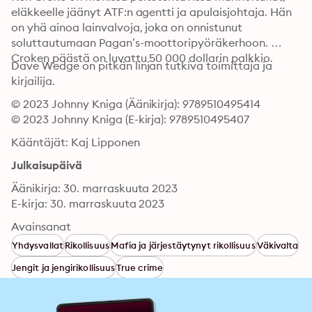
eläkkeelle jäänyt ATF:n agentti ja apulaisjohtaja. Hän 
on yhä ainoa lainvalvoja, joka on onnistunut 
soluttautumaan Pagan’s-moottoripyöräkerhoon. 
Croken päästä on luvattu 50 000 dollarin palkkio.
Dave Wedge on pitkän linjan tutkiva toimittaja ja 
kirjailija.
© 2023 Johnny Kniga (Äänikirja): 9789510495414
© 2023 Johnny Kniga (E-kirja): 9789510495407
Kääntäjät: Kaj Lipponen
Julkaisupäivä
Äänikirja: 30. marraskuuta 2023
E-kirja: 30. marraskuuta 2023
Avainsanat
Yhdysvallat
Rikollisuus
Mafia ja järjestäytynyt rikollisuus
Väkivalta
Jengit ja jengirikollisuus
True crime