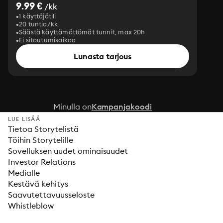
9.99 €
/kk
1 käyttäjätili
20 tuntia/kk
Säästä käyttämättömät tunnit, max 20h
Ei sitoutumisaikaa
Lunasta tarjous
Minulla on
Kampanjakoodi
LUE LISÄÄ
Tietoa Storytelistä
Töihin Storytelille
Sovelluksen uudet ominaisuudet
Investor Relations
Medialle
Kestävä kehitys
Saavutettavuusseloste
Whistleblow