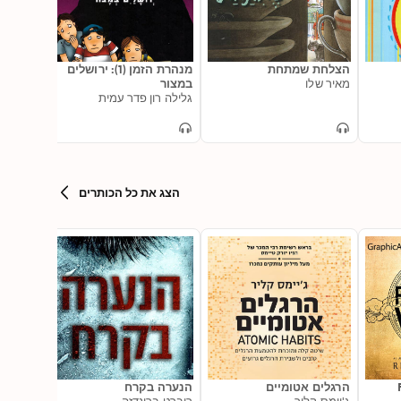
הצלחת שמתחת
מנהרת הזמן (1): ירושלים
משעמם 
מאיר שלו
במצור
רוני חפ
גלילה רון פדר עמית
הצג את כל הכותרים
הרגלים אטומיים
הנערה בקרח
2 of 2)