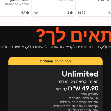
יגל רואיס
מירב הלפרין
[Dramatized
Adaptation]: The
Rebecca Yarros
Empyrean 1
4.7
4.2
4
תאים לך?
ים)
הורדת ספרים לקריאה והאזנה בלי אינטרנט
אפשר לבטל בכ
הבחירה הכי פופולרית
Unlimited
האזנה וקריאה בלי הגבלה.
49.90 ש"ח
/חודש
חשבון אחד
גישה בלתי מוגבלת
האזנה וקריאה בלי הגבלה
קריאה והאזנה גם בלי אינטרנט
אפשר לבטל בכל עת