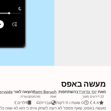
מעשה באפס
מאת
יוסי גודארד
בהשתתפות:
Rami Baruch
הוצאה לאור
oryside
22 דירוגים
משך
שפה
פורמט
קטגוריה
4.4
0 שעות ו-11 דקות
עברית
ילדים