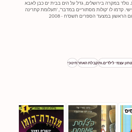
סרטים רבים בטלוויזיה הישראלית. שישה מהם זכו בפרסי הצטיינות. נולד במקרה בירושלים, גדל על הים בבית ים כבן לאבא 
מציל, ומאז שבגר הוא שוב ירושלמי. 'מעשה באפס' הוא ספרו החמישי. קדמו לו 'קולות מסתוריים במדבר', 'תעלומת קתרינה 
ם הראשון במצעד הספרים תשס'ח - 2008
חון עצמי לילדים.ות
קבלת האחר
חינוכי