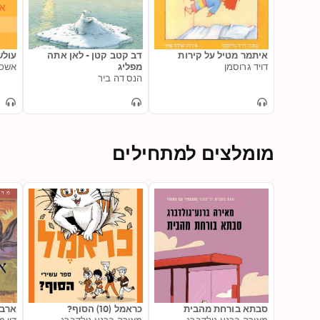
איתמר מטיל על קירות
דב קטב קטן - לאן אתה
עולש
דויד גרוסמן
מפליג
אשכר
הנס דה ביר
מומלצים למתחילים
סבתא בורחת מהבית
כראמל (10) הסוף?
ארבע