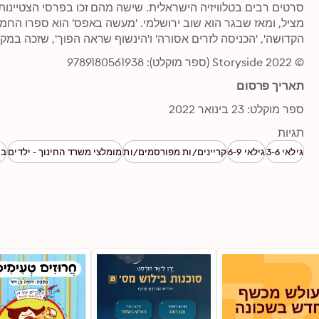
הקדושה', 'הכניסה לזרים אסורה' ו'הינשוף שראה הפוך', שזכה במקו
© 2022 Storyside (ספר מוקלט): 9789180561938
תאריך פרסום
ספר מוקלט: 23 בינואר 2022
תגיות
גילאי 3-6
גילאי 6-9
קריינים/ות מפורסמים/ות
מומלצי משרד החינוך - ילדים
בט