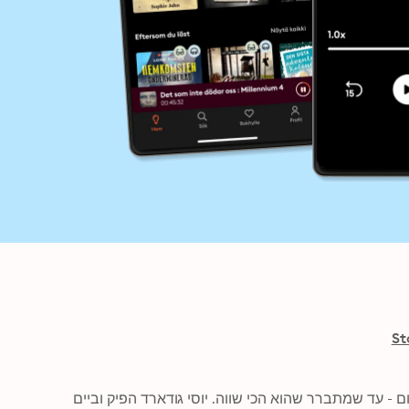
St
מעשה באפס, שאף מספר לא רוצה לשחק איתו כי הוא לא שווה כלום - עד שמתברר שהוא הכי שווה. יוסי גודארד הפיק וביים 