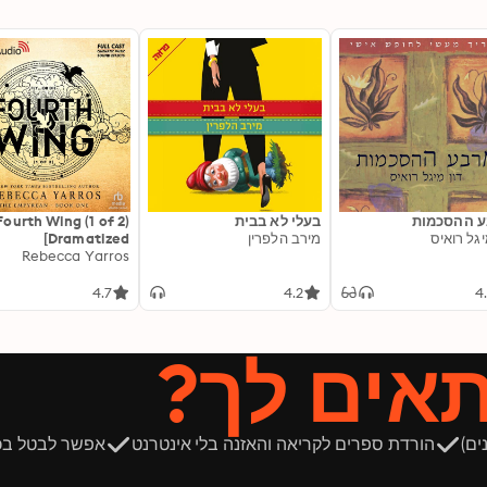
 ההסכמות
בעלי לא בבית
Fourth Wing (1 of 2)
יגל רואיס
מירב הלפרין
[Dramatized
Adaptation]: The
Rebecca Yarros
Empyrean 1
4.7
4.2
4
תאים לך?
ים)
הורדת ספרים לקריאה והאזנה בלי אינטרנט
אפשר לבטל בכ