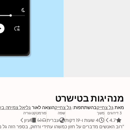
מנהיגות בטישרט
מאת
גל צחייק
בהשתתפות:
גל צחייק
הוצאה לאור
גליאל צמיחה ב
3 דירוגים
משך
שפה
פורמט
קטגוריה
4.7
4 שעות ו-19 דקות
עברית
עיון