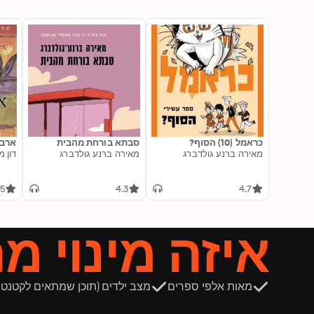
כראמל (10) הסוף?
סבתא בורחת מהבית
ארבע
מאירה ברנע גולדברג
מאירה ברנע גולדברג
דון מ
.5
4.3
4.7
איזה מינוי מ
מאות אלפי ספרים
מצב ילדים (תוכן שמתאים לקטנטנ