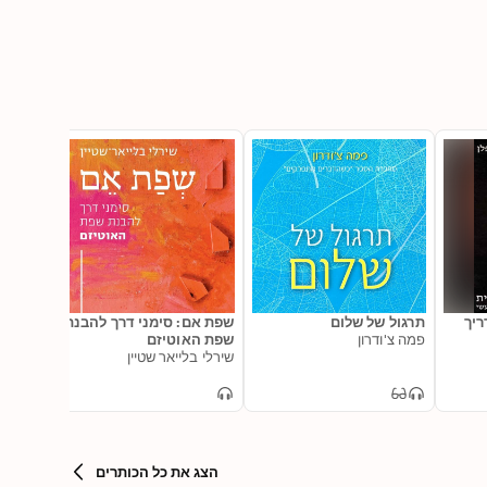
ריך
תרגול של שלום
שפת אם: סימני דרך להבנת
לגלות 
פמה צ'ודרון
שפת האוטיזם
נקודות
שירלי בלייאר שטיין
אישי
גליה נת
הצג את כל הכותרים