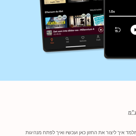
ע״מ
“רוב האנשים מדברים על חזון כמשהו עתידי ורחוק, בספר הזה גל מלמד איך ליצור את החזון כאן ועכשיו ואיך לפתח מנהיגות 