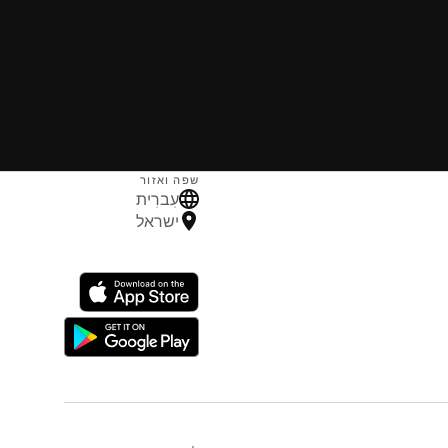
שפה ואזור
עִברִית
ישראל