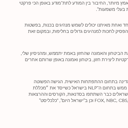
אישית שמונעת מביטחון פנימי יציב אשר משפיע על אחרים ללא מאמץ מיותר, החיבור בין המודע לתת־מודע באופן הכי פרקטי 
“האופן שבו גל מדבר על מנהיגות נוגע בלב העניין, באופן שבו כל אחד ואחת מאיתנו יכולים לשמש מנהיגים בכנות, בפשטות 
ובלי מסכות מיותרות. הספר נותן כלים מעשיים שבעזרתם אפשר להפסיק לחכות למנהיגים גדולים בחליפות, ובמקום זאת 
“הרבה מנהיגים מדברים על חזון, אבל מעט מאוד מצליחים ליצור את הביטחון והאמונה שהחזון באמת יתממש, ומהניסיון שלי, 
חזון בלי ביטחון לא מניע אנשים לפעולה. בספר מתאר גל דרכים פרקטיות ליצירת חזון, ביטחון ואמונה באופן שרותם אחרים 
גל צחייק הוא מאמן ומנחה בין־לאומי ואחד המרצים המבוקשים במדינה בתחום ההתפתחות האישית. הגישה הפשוטה 
והמעשית שלו להשפעה ומנהיגות הובילה בשנת 2016 למהפכה של ממש בתחום ה־NLP בישראל כשייסד את ״מכללת 
תוצאות״, המכללה הגדולה והמובילה בארץ בתחום. עשרות אלפי ישראלים כבר השתתפו בסדנאות, הקורסים וההרצאות 
השונות, ראיונות איתו פורסמו ברדיו, בטלויזיה וברשת ב-FOX, NBC, CBS, Medium וכן ב”ישראל היום”, “כלכליסט” 